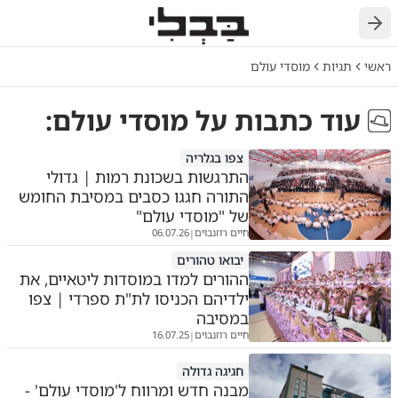
ראשי
תגיות
מוסדי עולם
עוד כתבות על
מוסדי עולם
:
צפו בגלריה
התרגשות בשכונת רמות | גדולי
התורה חגגו כסבים במסיבת החומש
של "מוסדי עולם"
חיים רוזנבוים
06.07.26
|
יבואו טהורים
ההורים למדו במוסדות ליטאיים, את
ילדיהם הכניסו לת"ת ספרדי | צפו
במסיבה
חיים רוזנבוים
16.07.25
|
חגיגה גדולה
מבנה חדש ומרווח ל'מוסדי עולם' -