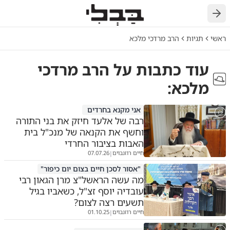
חזרה
ראשי
תגיות
הרב מרדכי מלכא
עוד כתבות על
הרב מרדכי
מלכא
:
אני מקנא בחרדים
רבה של אלעד חיזק את בני התורה
וחשף את הקנאה של מנכ"ל בית
האבות בציבור החרדי
חיים רוזנבוים
07.07.26
|
"אסור לסכן חיים בצום יום כיפור"
מה עשה הראשל"צ מרן הגאון רבי
עובדיה יוסף זצ"ל, כשאביו בגיל
תשעים רצה לצום?
חיים רוזנבוים
01.10.25
|