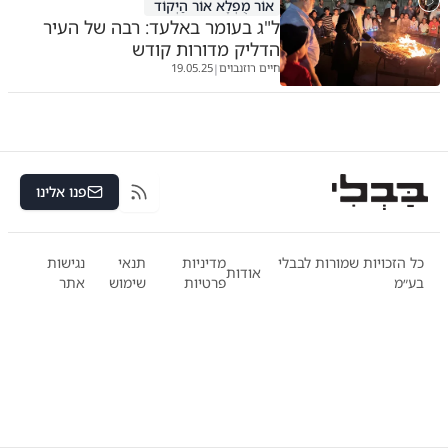
אוֹר מֻפְלֶא אוֹר הַיְקוֹד
ל"ג בעומר באלעד: רבה של העיר
הדליק מדורות קודש
חיים רוזנבוים
19.05.25
|
פנו אלינו
RSS
כל הזכויות שמורות לבבלי
מדיניות
תנאי
נגישות
אודות
בע״מ
פרטיות
שימוש
אתר