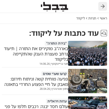
חזרה
ראשי
תגיות
ליקווד
עוד כתבות על
ליקווד
:
"בירת התורה"
בארה"ב מוקירים את התורה | תיעוד
נרחב מעצרת הענק שהתקיימה
בליקווד
חנני ברייטקופף
14.06.26
|
קרעו שערי שמים
פגיעה מוחית קשה וניתוח חירום:
מאבק על חיי הפצוע החרדי בתאונה
נחמן שטרנהרץ
28.04.26
|
עדות ויראלית
עולם חסד יבנה: רכבים חלפו על פני