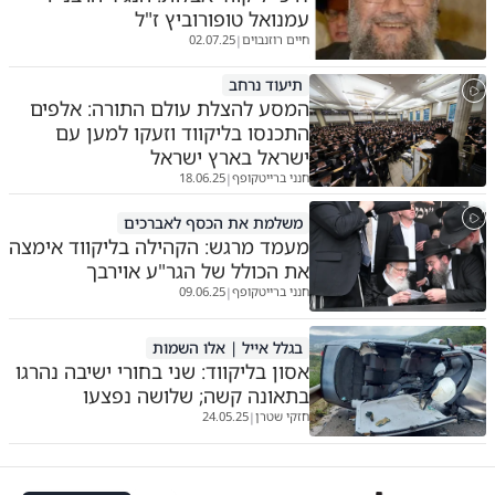
עמנואל טופורוביץ ז"ל
חיים רוזנבוים
02.07.25
|
תיעוד נרחב
המסע להצלת עולם התורה: אלפים
התכנסו בליקווד וזעקו למען עם
ישראל בארץ ישראל
חנני ברייטקופף
18.06.25
|
משלמת את הכסף לאברכים
מעמד מרגש: הקהילה בליקווד אימצה
את הכולל של הגר"ע אוירבך
חנני ברייטקופף
09.06.25
|
בגלל אייל | אלו השמות
אסון בליקווד: שני בחורי ישיבה נהרגו
בתאונה קשה; שלושה נפצעו
חזקי שטרן
24.05.25
|