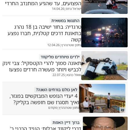
הפצועים, עד שהגיע המתנדב החרדי
ישראל גרוס
14.04.26
|
התנגשו במשאית
טרגדיה: בחור ישיבה בן 18 נהרג
בתאונת דרכים קטלנית, חברו נפצע
קשה
נחמן שטרנהרץ
12.04.26
|
ילדים מיוחדים מליקווד
תאונה סמוך להרי הקטסקיל: צבי זינק
לכביש ויותר מעשרה חרדים נפצעו
שאול כהנא
22.07.25
|
לאן כולם בורחים השנה?
4 יעדי הנופש המבוקשים במגזר,
ואיך תסגרו שם חופשה בקליק?
נחמן שטרנהרץ
מקודם
|
ש
ברוך דיין האמת
דרכי ליקווד אבלות: הנגיד הרבני ר'