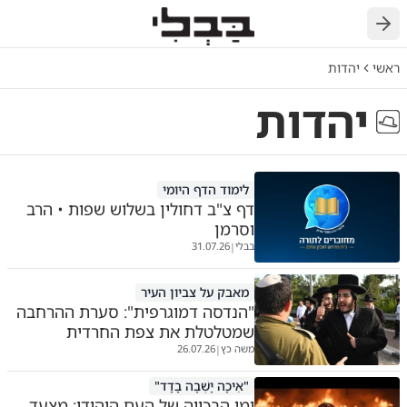
חזרה
ראשי
יהדות
יהדות
לימוד הדף היומי
דף צ"ב דחולין בשלוש שפות • הרב
וסרמן
בבלי
31.07.26
|
מאבק על צביון העיר
"הנדסה דמוגרפית": סערת ההרחבה
שמטלטלת את צפת החרדית
משה כץ
26.07.26
|
"אֵיכָה יָשְׁבָה בָדָד"
ימי הבכייה של העם היהודי: מצעד