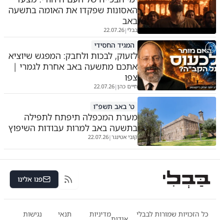
האסונות שפקדו את האומה בתשעה
באב
בבלי
22.07.26
|
המגיד החסידי
לזעוק, לבכות ולחבק: המפגש שיוציא
אתכם מתשעה באב אחרת לגמרי |
צפו
חיים כהן
22.07.26
|
ט' באב תשפ"ו
מערת המכפלה תיפתח לתפילה
בתשעה באב למרות עבודות השיפוץ
קובי אטינגר
22.07.26
|
פנו אלינו
RSS
כל הזכויות שמורות לבבלי
מדיניות
תנאי
נגישות
אודות