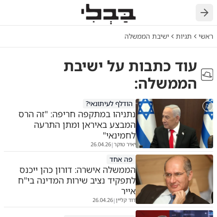
חזרה
ראשי
תגיות
ישיבת הממשלה
עוד כתבות על
ישיבת
הממשלה
:
הודלף לעיתונאי?
נתניהו במתקפה חריפה: "זה הרס
המבצע באיראן ומתן התרעה
לחמינאי"
יאיר טוקר
26.04.26
|
פה אחד
הממשלה אישרה: דורון כהן ייכנס
לתפקיד נציב שירות המדינה בי"ח
אייר
דוד קליין
26.04.26
|