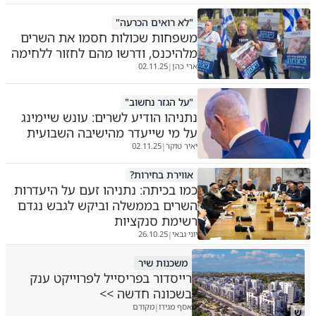
"לא רואים הכרעה"
משפחות שכולות חסמו את השרים
מלהיכנס, ודרשו מהם לחזור ללחימה
ארי כהן
02.11.25
|
"על הגזר נחשוב"
נתניהו הודיע לשרים: עונש שיימינג
על מי שייעדר מהישיבה השבועית
יאיר טוקר
02.11.25
|
אווירת בחירות?
כמו בכיתה: נתניהו זעם על היעדרות
השרים בממשלה וביקש לגבש נגדם
רשימת סנקציות
יוני גבאי
26.10.25
|
משכנות שיר
רייסדור בפריסייל לפרוייקט ענק
בשכונה חדשה >>
אסף מגידו
מקודם
|
ש