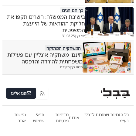
כך הם הגיבו
בישיבת הממשלה: השרים תקפו את
חלוקת ההוראות של היועצת
המשפטית
יוני כץ
31.08.25
|
המשחקיה המתוקה
חינם! משחקיה אונליין עם פעילות
משפחתית להורדה והדפסה
משה כץ
מקודם
|
ש
פנו אלינו
RSS
כל הזכויות שמורות לבבלי
מדיניות
תנאי
נגישות
אודות
בע״מ
פרטיות
שימוש
אתר