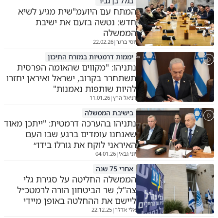
בגלל בן גביר
המתח עם היועמ"שית מגיע לשיא
חדש: נטשה בזעם את ישיבת
הממשלה
יוסי ברגר
22.02.26
|
יממות דרמטיות במזרח התיכון
נתניהו: "מקווים שהאומה הפרסית
תשתחרר בקרוב, ישראל ואיראן יחזרו
להיות שותפות נאמנות"
דניאל הרץ
11.01.26
|
בישיבת הממשלה
נתניהו בהערכה דרמטית: "ייתכן מאוד
שאנחנו עומדים ברגע שבו העם
האיראני לוקח את גורלו בידו״
יוני גבאי
04.01.26
|
אחרי 75 שנה
הממשלה החליטה על סגירת גלי
צה"ל; שר הביטחון הורה לרמטכ״ל
ליישם את ההחלטה באופן מיידי
אלי אדלר
22.12.25
|