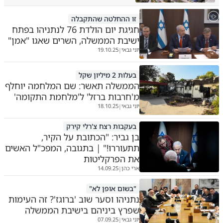
זו ההחלטה שהתקבלה
חגיגת יום הולדת 76 לנתניהו בפתח
ישיבת הממשלה, השרים שאגו "אמן"
יוני גבאי
19.10.25
|
בעלות 2 מיליון שקל
הממשלה תאשר: שם המלחמה יוחלף
מ'חרבות ברזל' ל'מלחמת התקומה'
יוני גבאי
18.10.25
|
בעקבות רצח צ'רלי קירק
בן גביר: "הכתובת על הקיר,
תתעוררו!" | בתגובה, המפכ"ל האשים
את הפרקליטות
ארי כהן
14.09.25
|
"בשום אופן לא"
נתניהו וסער שוב 'ברוגז'? זה העימות
שפרץ ביניהם בישיבת הממשלה
יוני גבאי
07.09.25
|