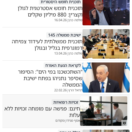
תוכנית חומש היסטורית
תוכנית חומש אסטרטגית לגולן
וקצרין: 880 מיליון שקלים
שלמה כהן
16.04.26
|
ישיבת ממשלה 145
תוכנית ממשלתית לעידוד צמיחה
דמוגרפית בגליל ובגולן
שלמה כהן
13.04.26
|
לקראת הגעת האורח
"השתכשכנו במי הים": הסיפור
שסיפר נתניהו בפתח ישיבת
הממשלה
דניאל הרץ
22.02.26
|
זכויות רפואיות
חינם: פגישה עם מומחה זכויות ללא
עלות
אסף מגידו
מקודם
|
ש