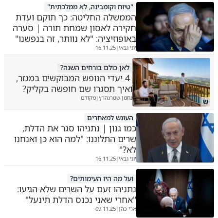
"טיוח וקומבינה, לא ממלכתית"
הממשלה החליטה: כך תוקם ועדת
חקירה לאסון שמחת תורה | סערה
באופוזיציה: "לא נוותר, זה בנפשנו"
יוני גבאי
16.11.25
|
לאן כולם בורחים השנה?
4 יעדי הנופש המבוקשים במגזר,
ואיך תסגרו שם חופשה בקליק?
נחמן שטרנהרץ
מקודם
|
ש
העונש למאחרים
כמו גנון | נתניהו סגר את הדלת,
שרים התלוננו: "למה הוא כן ואנחנו
לא?"
יוני גבאי
16.11.25
|
ועל מה היו העימותים?
נתניהו זעם על השרים שלא הגיעו:
"אחרי שאני נכנס הדלת תינעל"
ארי כהן
09.11.25
|