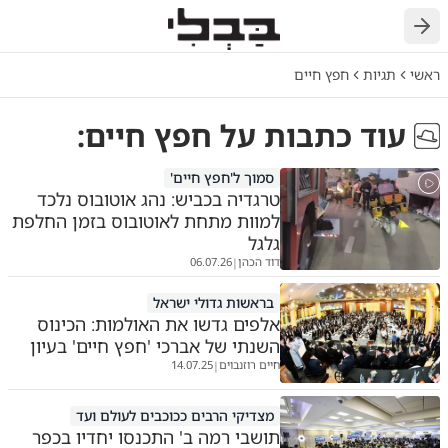
חזרה
ראשי
תגיות
חפץ חיים
עוד כתבות על
חפץ חיים
:
סמוך ל'חפץ חיים'
טרגדיה בכביש: נהג אוטובוס נלכד
למוות מתחת לאוטובוס בזמן החלפת
גלגל
דוד הכהן
06.07.26
|
בראשות גדולי ישראל
אלפים גדשו את האולמות: הכינוס
השנתי של אברכי 'חפץ חיים' בעיון
חיים רוזנבוים
14.07.25
|
מצדיקי הרבים ככוכבים לעולם ועד
תושבי רמה ב' התכנסו יחדיו בכפר