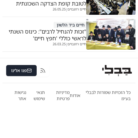
לטובת קופת הצדקה השכונתית
חיים רוזנבוים
26.05.25
|
חיים ביד הלשון
"זכות להנחיל לרבים": כינוס השנתי
לראשי כוללי 'חפץ חיים'
חיים רוזנבוים
26.03.25
|
פנו אלינו
RSS
כל הזכויות שמורות לבבלי
מדיניות
תנאי
נגישות
אודות
בע״מ
פרטיות
שימוש
אתר