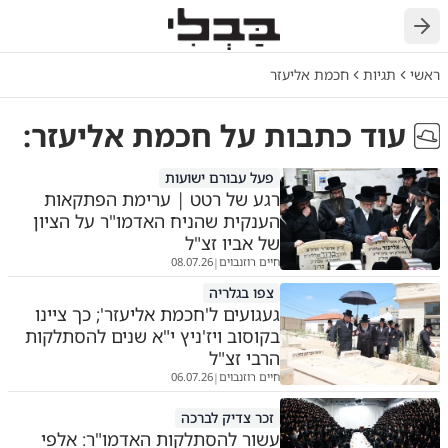
חזרה
ראשי
תגיות
חכמת אליעזר
עוד כתבות על
חכמת אליעזר
:
פעל עבורם ישועות
רגע של רטט | ערימת הפתקאות
הענקית שהניח האדמו"ר על הציון
של אביו זצ"ל
חיים רוזנבוים
08.07.26
|
צפו בגלריה
געגועים ל'חכמת אליעזר'; כך ציינו
בקוסוב ויז'ניץ י"א שנים להסתלקות
הרבי זצ"ל
חיים רוזנבוים
06.07.26
|
זכר צדיק לברכה
עשור להסתלקות האדמו"ר: אלפי