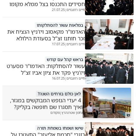
חסידים התכנסו בצל ממלא מקומו
חיים רוזנבוים
21.07.25
|
במלאות עשור להסתלקותו
האדמו"ר מקאסוב ויז'ניץ הנציח את
זכר חותנו זצ"ל בסעודת הילולא
חיים רוזנבוים
17.07.25
|
בראש קהל עם קודש
עשור להסתלקות: האדמו"ר מסערט
ויז'ניץ פקד את ציון אביו זצ"ל
חיים רוזנבוים
16.07.25
|
לאן כולם בורחים השנה?
4 יעדי הנופש המבוקשים במגזר,
ואיך תסגרו שם חופשה בקליק?
נחמן שטרנהרץ
מקודם
|
ש
שישו ושמחו בשמחת תורה
בוגרי "חכמת אליעזר" התעטרו על