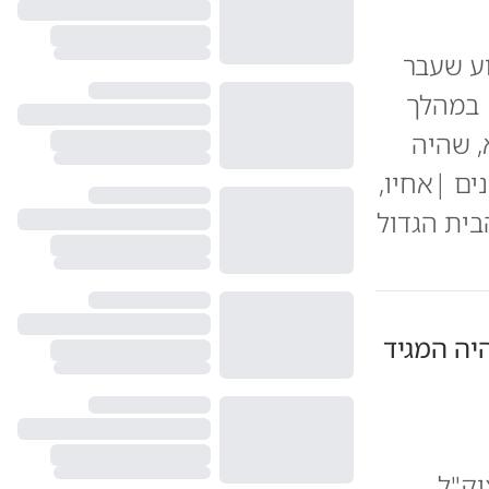
וע שעבר
| במהלך
, שהיה
ים |אחיו,
בית הגדול
יה המגיד
וק"ל,