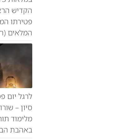
הקדיש הראש
פטירתו המש
המלאים (ח
לרגל יום פ
סיון – שור
מלימוד תור
באהבת הברי