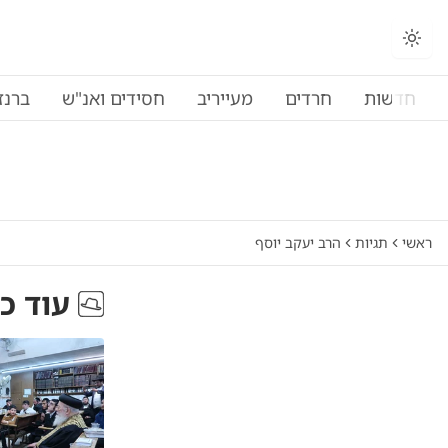
החלפת מצב תצוגה
חדשות
חרדים
מעייריב
חסידים ואנ"ש
ברנז
ראשי
תגיות
הרב יעקב יוסף
עוד כ