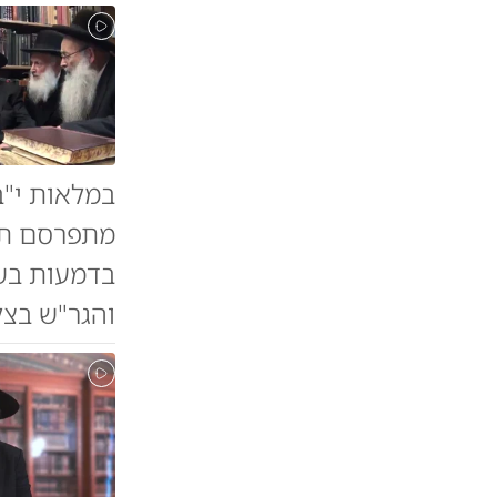
במלאות י"ב
מתפרסם תיע
בדמעות בשי
והגר"ש בצל