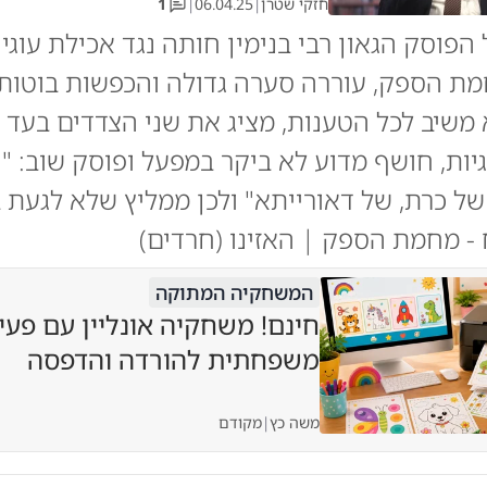
חזקי שטרן
|
06.04.25
|
1
הפוסק הגאון רבי בנימין חותה נגד אכילת עוגי
ת הספק, עוררה סערה גדולה והכפשות בוטות 
 משיב לכל הטענות, מציג את שני הצדדים בעד ו
יות, חושף מדוע לא ביקר במפעל ופוסק שוב: "
ל כרת, של דאורייתא" ולכן ממליץ שלא לגעת ב
- מחמת הספק | האזינו (חרדים)
המשחקיה המתוקה
חינם! משחקיה אונליין עם פעי
משפחתית להורדה והדפסה
משה כץ
|
מקודם