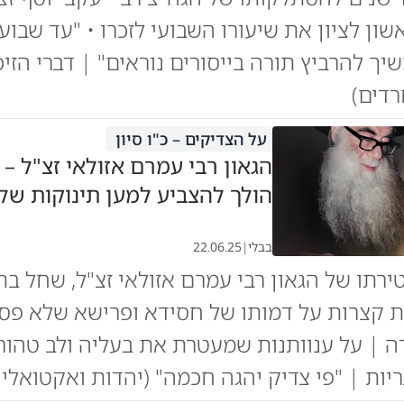
ון לציון את שיעורו השבועי לזכרו • "עד שבועי
יך להרביץ תורה בייסורים נוראים" | דברי הזיכ
רדים)
על הצדיקים – כ"ו סיון
הגאון רבי עמרם אזולאי זצ"ל – "
הולך להצביע למען תינוקות של 
בבלי
|
22.06.25
טירתו של הגאון רבי עמרם אזולאי זצ"ל, שחל בת
ות קצרות על דמותו של חסידא ופרישא שלא פסק
ה | על ענוותנות שמעטרת את בעליה ולב טהור
ות | "פי צדיק יהגה חכמה" (יהדות ואקטואליה