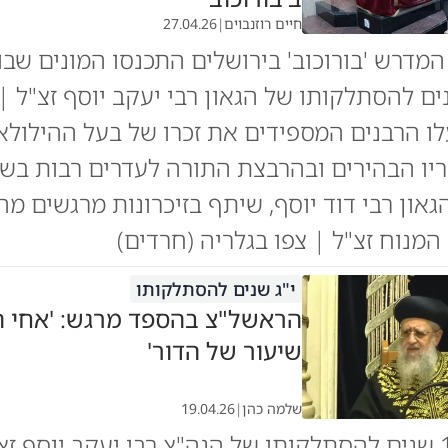
חיים רוזנבוים
|
27.04.26
המדרש 'בורוכוב' בירושלים התכנסו המונים שב
שנים להסתלקותו של הגאון רבי יעקב יוסף זצ"ל 
 הרבנים המספידים את זכרו של בעל ההילולא
ריו הבהירים ובהרבצת התורה לעדרים רבות בשנ
און רבי דוד יוסף, שיתף בזיכרונות מרגשים מה
המנוח זצ"ל | צפו בגלריה (חרדים)
י"ג שנים להסתלקותו
הראשל"צ בהספד מרגש: 'אחי ה
שיעור של הדור'
שלמה כהן
|
19.04.26
במלאות 13 שנים להסתלקותו של הגה"צ רבי יעקב יוסף זצ