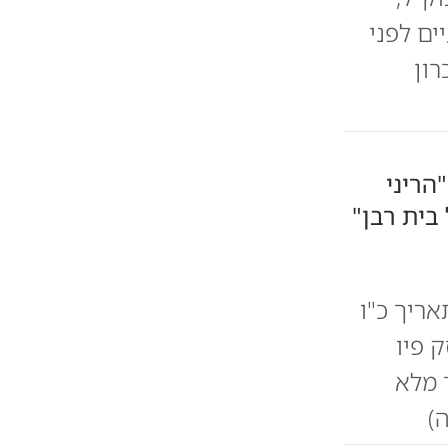
ים לפני
רון
הריני
בית רבן"
אריך כ"ו
 פיו
 מלא
)