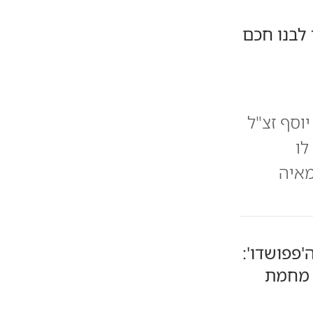
 לבנו חכם
וסף זצ"ל
לו
מאיה
'פפושדו':
 מחמת