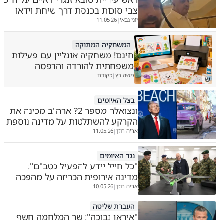
צבי סוכות בכנסת דרך שיחת וידאו
יוני גבאי
11.05.26
|
המשחקיה המתוקה
חינם! משחקיה אונליין עם פעילות
משפחתית להורדה והדפסה
משה כץ
מקודם
|
ש
בצל האיומים
ונצואלה מספר 2? ארה"ב מכינה את
הקרקע להשתלטות על מדינה נוספת
אריה רוזן
11.05.26
|
נגד האיומים
"כל חייל יידע להפעיל כטב"ם":
מדינה אירופית הכריזה על מהפכה
אריה רוזן
10.05.26
|
העברת שליטה
"איראן נבוכה": שר המלחמה חשף