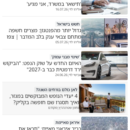
'תישאר במשרד, אני מגיע'
אליהו לוי
16.07.26
|
חשש בישראל
גדול יותר מהפנטגון: מצרים חשפה
מתחם צבאי ענק בלב המדבר | צפו
אליהו לוי
05.07.26
|
'שינוי מבני עמוק'
האיום החדש על שוק הנפט: "הביקוש
ירד דרמטית כבר ב-2027"
אבישי לוי
24.06.26
|
לאן כולם בורחים השנה?
4 יעדי הנופש המבוקשים במגזר,
ואיך תסגרו שם חופשה בקליק?
נחמן שטרנהרץ
מקודם
|
ש
איראן מאיימת
בכיר איראני מאיים: "תראו את