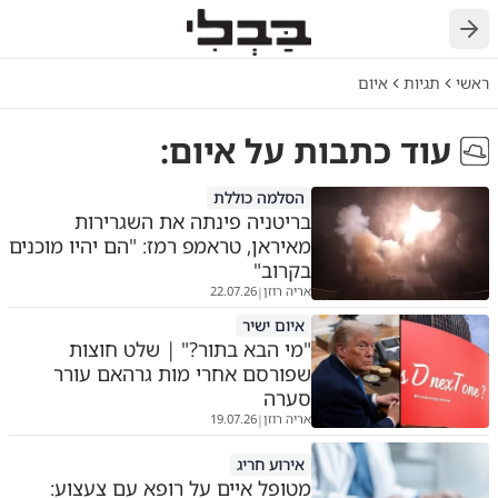
חזרה
ראשי
תגיות
איום
עוד כתבות על
איום
:
הסלמה כוללת
בריטניה פינתה את השגרירות
מאיראן, טראמפ רמז: "הם יהיו מוכנים
בקרוב"
אריה רוזן
22.07.26
|
איום ישיר
"מי הבא בתור?" | שלט חוצות
שפורסם אחרי מות גרהאם עורר
סערה
אריה רוזן
19.07.26
|
אירוע חריג
מטופל איים על רופא עם צעצוע: