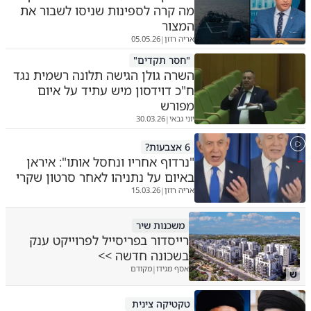
מה קרה לספינות שניסו לשבור את
המצור
אריה רוזן
05.05.26
|
"חסר תקדים"
השרה גולן הגישה תלונה רשמית נגד
ח"כ דוידסון מיש עתיד על איום
מפורש
יוני גבאי
30.03.26
|
6 אצבעות?
"נרדוף אחריו ונחסל אותו": איראן
באיום על נתניהו לאחר סרטון שקרי
אריה רוזן
15.03.26
|
משכנות שיר
רייסדור בפריסייל לפרוייקט ענק
בשכונה חדשה >>
אסף מגידו
מקודם
|
ש
טקטיקה צינית