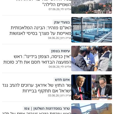
השמיים הלילה"
אליהו לוי
07.06.26
|
בצעדי ענק
האו"ם מזהיר: הבינה המלאכותית
מאיימת על מצרך בסיסי לאנושות
אריה רוזן
04.06.26
|
עימות בצפון
"אין כניסה, הצפון בידינו": ראש
המועצה הבדואי חסם את ח"כ סוכות
אליהו לוי
04.06.26
|
איום חדש
שר החוץ של איראן: ערוכים להגיב נגד
ישראל אם תתקוף בביירות
אריה רוזן
03.06.26
|
טרור במסדרונות השלטון | צפו
ראש עיריית טובא זנגריה איים על ח"כ