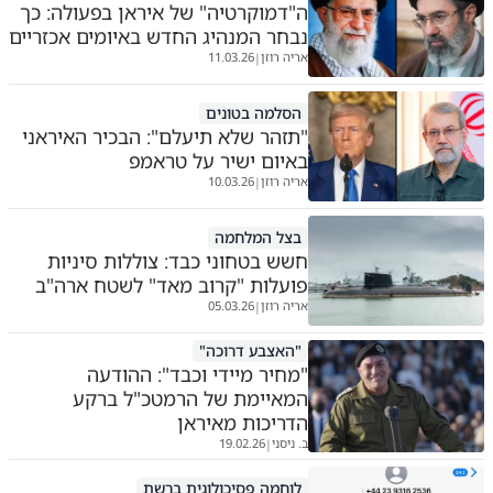
ה"דמוקרטיה" של איראן בפעולה: כך
נבחר המנהיג החדש באיומים אכזריים
אריה רוזן
11.03.26
|
הסלמה בטונים
"תזהר שלא תיעלם": הבכיר האיראני
באיום ישיר על טראמפ
אריה רוזן
10.03.26
|
בצל המלחמה
חשש בטחוני כבד: צוללות סיניות
פועלות "קרוב מאד" לשטח ארה"ב
אריה רוזן
05.03.26
|
"האצבע דרוכה"
"מחיר מיידי וכבד": ההודעה
המאיימת של הרמטכ"ל ברקע
הדריכות מאיראן
ב. ניסני
19.02.26
|
לוחמה פסיכולוגית ברשת