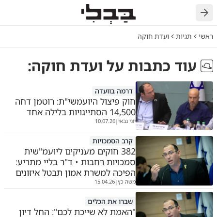
חזרה
ראשי
תגיות
ועדת חוקה
עוד כתבות על
ועדת חוקה
:
דרמה בוועדה
חוק פיצול היועמשי"ת: רוטמן דחה
14,500 הסתייגויות בלילה אחד
יוני גבאי
10.07.26
|
קרב הסמכויות
382 חוקים מעניקים ליועמ"שית
סמכויות רחבות • ד"ר בליי מתריע:
הפיכה למשרת אמון תבטל איזונים
משה כץ
15.04.26
|
שברו את הכלים
"האמת לא שייכת לכם": החל דיון