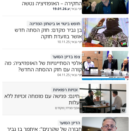
החקירה – האופוזיציה נטשה
יוני גבאי
ע.
19.01.26
|
חופש ביטוי או ביטחון המדינה
בן גביר מקדם: חוק הסתה חדש
אושר בוועדת חוקה
יוני גבאי
10.11.25
|
צפו בדיון הסוער
אלפי הסתייגויות של האופוזיציה: מה
קורה עם חוק ההסתה החדש?
יוני גבאי
04.11.25
|
זכויות רפואיות
חינם: פגישה עם מומחה זכויות ללא
עלות
אסף מגידו
מקודם
|
ש
הדיון הסוער
חבורה של שקרנים": איתמר בן גביר