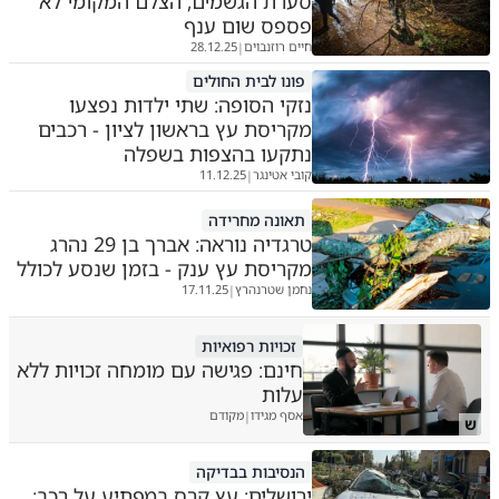
סערת הגשמים, הצלם המקומי לא
פספס שום ענף
חיים רוזנבוים
28.12.25
|
פונו לבית החולים
נזקי הסופה: שתי ילדות נפצעו
מקריסת עץ בראשון לציון - רכבים
נתקעו בהצפות בשפלה
קובי אטינגר
11.12.25
|
תאונה מחרידה
טרגדיה נוראה: אברך בן 29 נהרג
מקריסת עץ ענק - בזמן שנסע לכולל
נחמן שטרנהרץ
17.11.25
|
זכויות רפואיות
חינם: פגישה עם מומחה זכויות ללא
עלות
אסף מגידו
מקודם
|
ש
הנסיבות בבדיקה
ירושלים: עץ קרס במפתיע על רכב;