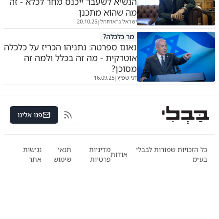
הנשיא לשעבר ייכנס מחר לכלא - זה
מה שהוא מתכנן
ישראל גראדווהל
20.10.25
|
מר כלכלה?
נאום ספרטה: נתניהו הכריז על כלכלה
אוטרקית - מה זה בכלל ולמה זה
מסוכן?
דני שפיץ
16.09.25
|
פנו אלינו
RSS
כל הזכויות שמורות לבבלי
מדיניות
תנאי
נגישות
אודות
בע״מ
פרטיות
שימוש
אתר