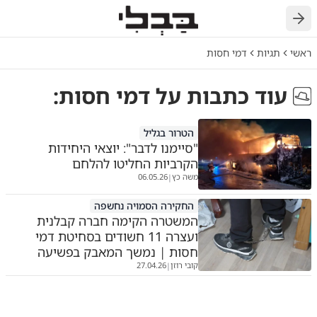
ראשי
תגיות
דמי חסות
עוד כתבות על
דמי חסות
:
הטרור בגליל
"סיימנו לדבר": יוצאי היחידות
הקרביות החליטו להלחם
משה כץ
06.05.26
|
החקירה הסמויה נחשפה
המשטרה הקימה חברה קבלנית
ועצרה 11 חשודים בסחיטת דמי
חסות | נמשך המאבק בפשיעה
קובי רוזן
27.04.26
|