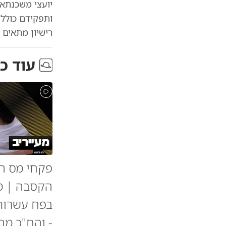
יועצי משכנתאו
ותפקידם כולל 
רישיון מתאים 
עוד כ
פקחי מס הכ
הקסבה | מ
בפח עשרות
- והח"כ מה