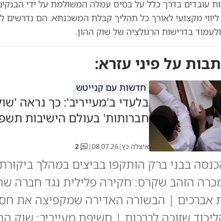
ת עובדים בדרך כלל על בסיס עמלה המשולמת על ידי הבנקים
ליווי מקצועי לאורך כל תהליך קבלת המשכנתא. הם נדרשים לה
ולעמוד בדרישות הרגולציה של שוק ההון.
תבות על
פיני עזרא
:
חדשות עם קנייטש
בלעדי ב'מעייריב': כך נראה 'שו
חברותות' בעולם הישיבות תשפ"
איצלה כץ
|
08.07.26
|
2
נסה בבני ברק הותקפו בביצים במהלך ביקורת 
כרה הזהב שקרס: חקירה פלילית נגד חברה שה
 אברכים | הבשורה האדירה שמקפיצה את חסי
ליכוד שזוכה לברכות | חשיפת מעייריב: שוק ה