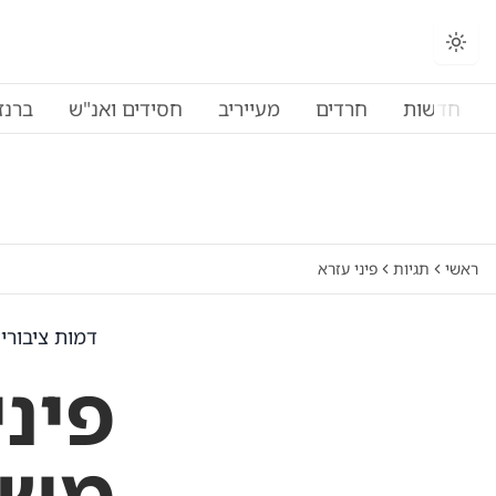
חדשות
חרדים
מעייריב
חסידים ואנ"ש
ברנז
ראשי
תגיות
פיני עזרא
דמות ציבורי
פיני
משכ