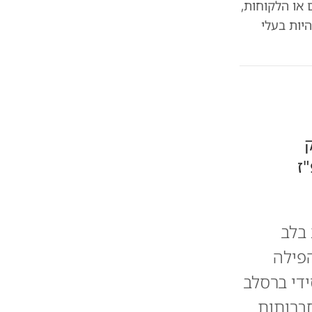
 או הלקוחות,
יות בעלי
ק
ז
בלב
פילה
די ברסלב
חברותות