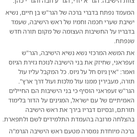
צוות הישיבה: הגר"א יזדי, הגר"ע חבה והגר"י כהן.
המעמד נפתח בדברי ברכה של הגר"ש בן חיים, נשיא
ישיבת שערי חכמה וחמיו של ראש הישיבה, שעמד
בדבריו על החשיבות העצומה של מקום תורה חדש
שנפתח.
את המשא המרכזי נשא נשיא הישיבה, הגר"ש
זעפראני, שחיזק את בני הישיבה לנוכח גזירת הגיוס
ואמר: "אין גיוס חל על גיוס. כל המקבל עליו עול
תורה, מעבירין ממנו עול מלכות ועול דרך ארץ".
הגר"ש זעפראני הוסיף כי בני הישיבות הם החיילים
האמיתיים של עם ישראל, המגינים על הדור בלימוד
תורתם, ובסיום דבריו בירך את ראש הישיבה
בהצלחה מרובה בהעמדת התלמידים לשם ולתפארת.
ברכה מיוחדת נמסרה מטעם ראש הישיבה הגרמ"ה