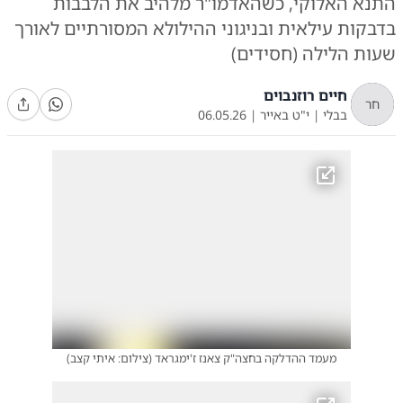
התנא האלוקי, כשהאדמו"ר מלהיב את הלבבות
בדבקות עילאית ובניגוני ההילולא המסורתיים לאורך
שעות הלילה (חסידים)
חיים רוזנבוים
חר
בבלי
|
י"ט באייר
|
06.05.26
מעמד ההדלקה בחצה"ק צאנז ז'ימגראד
(
צילום: איתי קצב
)