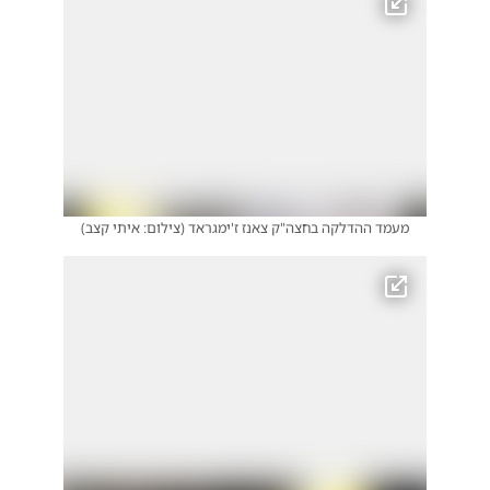
מעמד ההדלקה בחצה"ק צאנז ז'ימגראד
(
צילום: איתי קצב
)