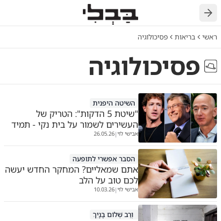
חזרה
ראשי
בריאות
פסיכולוגיה
פסיכולוגיה
השיטה היפנית
"שיטת 5 הדקות": הטריק של
העשירים לשמור על בית נקי - תמיד
אבישי לוי
26.05.26
|
הסבר אפשרי לתופעה
אתם שמאליים? המחקר החדש יעשה
לכם טוב על הלב
אבישי לוי
10.03.26
|
וְרַב שְׁלוֹם בָּנָיִךְ