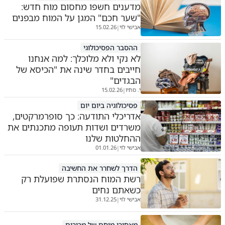
מדענים חשפו מחסום מוח חדש:
"שער חכם" המגן על המוח מבפנים
אבישי לוי
15.02.26
|
ההסבר הפסיכולוגי
לא נקי ולא מלוכלך: למה אנחנו
חייבים בחדר שינה את "הכיסא של
הבגדים"
י. סתיו
15.02.26
|
פסיכולוגיה ביום יום
אדריכלי התודעה: כך סופרמרקטים,
משרדים ושדות תעופה מתכנתים את
ההחלטות שלנו
אבישי לוי
01.01.26
|
הדרך לשחרר את החשיבה
רשת המוח הנסתרת שפועלת רק
כשאתם נחים
אבישי לוי
31.12.25
|
מאחורי מוחם של מכורים