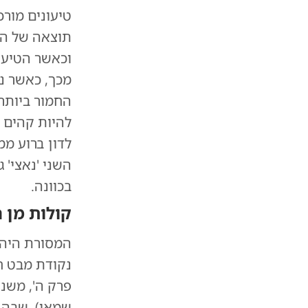
טיעונים מורכ
תוצאה של היע
וכאשר הטיעו
מכך, כאשר נו
החמור ביותר 
להיות קהים 
לדון ברוע ממ
השני 'נאצי' 
בכוונה.
קולות מן 
המסורת היהו
נקודת מבט ח
פרק ה', משנה
שמאי), שבה 