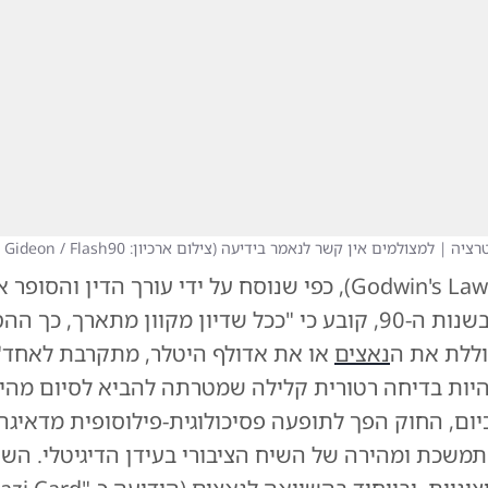
רציה | למצולמים אין קשר לנאמר בידיעה
(
צילום ארכיון: Kobi Gideon / Flash90.
(Godwin's Law), כפי שנוסח על ידי עורך הדין והסופ
מייק גודווין בשנות ה-90, קובע כי "ככל שדיון מקוון מתארך, כ
ללת את ה
נאצים
או את אדולף היטלר, מתקרבת לאחד".
היות בדיחה רטורית קלילה שמטרתה להביא לסיום מהיר 
יום, החוק הפך לתופעה פסיכולוגית-פילוסופית מדאיגה
משכת ומהירה של השיח הציבורי בעידן הדיגיטלי. הש