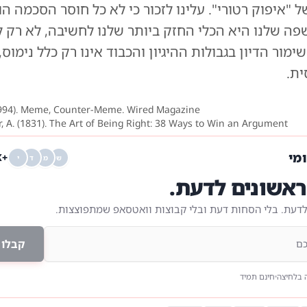
 "איפוק רטורי". עלינו לזכור כי לא כל חוסר הסכמה ה
שפה שלנו היא הכלי החזק ביותר שלנו לחשיבה, לא רק 
ימור הדיון בגבולות ההיגיון והכבוד אינו רק כלל נימוס
ית.
994). Meme, Counter-Meme. Wired Magazine.
 A. (1831). The Art of Being Right: 38 Ways to Win an Argument.
ומי
+68K
ש
מ
ד
י
אשונים לדעת.
לדעת. בלי הסחות דעת ובלי קבוצות וואטסאפ שמתפוצצות.
קבלו 
 בלחיצה
חינם תמיד