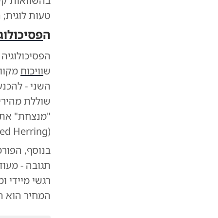
טעות לוגית; 
ה
פסיכולוג
הפסיכולוגיה 
ש
וויכוח
מקוון
השני - להכנ
שוללת מהיריב
"מנצחת" את ה
(Red Herring) המכוונת להגנה על האגו הפגוע והרצון בניצחון מיידי.
בנוסף, הפורמ
תגובה - מעוד
רגשי מיידי 
המחיר הוא ה