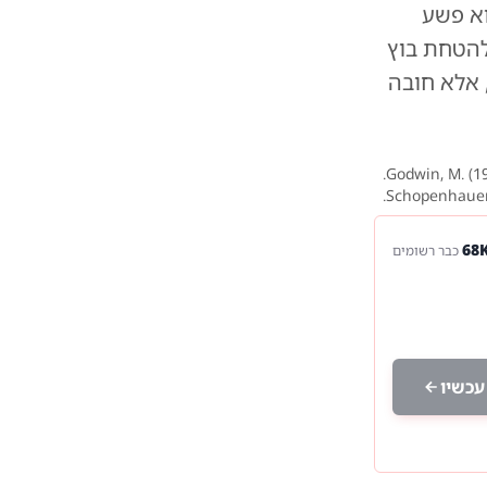
וא פשע
להטחת בוץ
, אלא חובה
Godwin, M. (1
Schopenhauer,
כבר רשומים
עכשיו