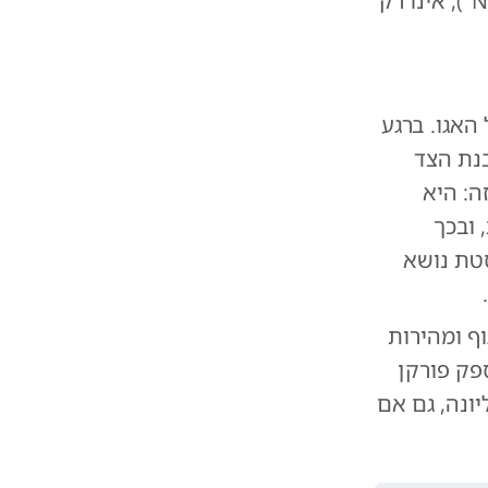
בהשוואות קיצוניות, ובייחוד בהשוואה לנאצים (הידועה כ-"Nazi Card"), אינו רק
האגו. ברגע
נת הצד
ה: היא
 ובכך
סטת נושא
וף ומהירות
פק פורקן
ונה, גם אם