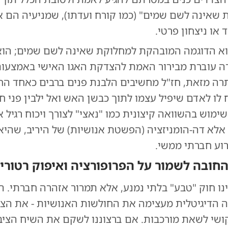
 שאינה לשם שמים" (כמו קורח ועדתו), שמניעיה הם אי
 או ניצחון פרטי.
 הוא הדוגמה המובהקת למחלוקת שאינה לשם שמים; ה
 עוברת מבירור האמת להצדקת האגו האישי באמצעו
תרה מזאת, חז"ל מחשיבים הלבנת פנים ברבים כאחד ה
 לו לאדם שיפיל עצמו לתוך כבשן האש ואל ילבין פני חב
שימוש בהשוואה קיצונית כמו "נאצי" לצורך ויכוח רגיל א
 אלא דה-הומניזציה (הפשטת אנושיות) של היריב, שהי
רוע חברתי ממשי.
חובה לשמור על הפרופורציה ואיפוק רטורי
אינו חוק "טבע" בלתי נמנע, אלא תמרור אזהרה חברתי. הו
הדיגיטלית מעצימה את החולשות האנושיות - את הצור
ושי לשאת מורכבות. אם ברצוננו לשקם את השיח הציבור