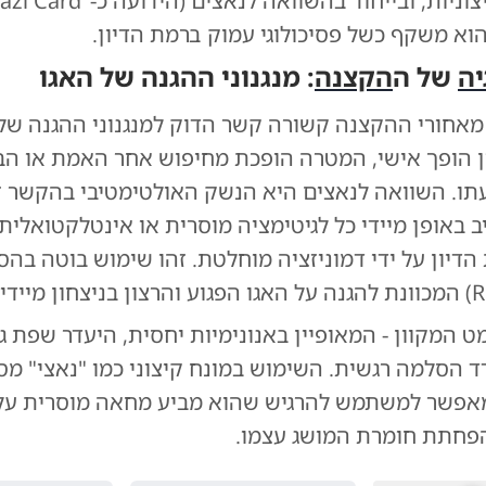
הוא משקף כשל פסיכולוגי עמוק ברמת הדיון.
יה
של ה
הקצנה
: מנגנוני ההגנה של האגו
מאחורי ההקצנה קשורה קשר הדוק למנגנוני ההגנה של 
 הופך אישי, המטרה הופכת מחיפוש אחר האמת או הב
עתו. השוואה לנאצים היא הנשק האולטימטיבי בהקשר ז
 באופן מיידי כל לגיטימציה מוסרית או אינטלקטואלית,
דיון על ידי דמוניזציה מוחלטת. זהו שימוש בוטה בה
ט המקוון - המאופיין באנונימיות יחסית, היעדר שפת ג
ד הסלמה רגשית. השימוש במונח קיצוני כמו "נאצי" מס
ומאפשר למשתמש להרגיש שהוא מביע מחאה מוסרית עלי
פחתת חומרת המושג עצמו.