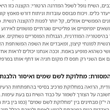
בים, השיח נופל לשפל המדרגה הרטורי: הקצנה כזו היא 
דר כלים. ויכוח מבוסס עובדות וניתוח דורש מאמץ קוגנ
נים הממשיים אוזלים, קל יותר לפנות להקצנה רגשית. 
שאים יומיומיים או פוליטיים שגרתיים מושווים לאירוע 
בהיסטוריה המודרנית, הגבולות המוסריים נשחקים. אנו
רגשית למונחי קיצון, ומאבדים את השפה המשותפת הד
שי כשהוא מופיע באמת. וככה אנחנו יכולים לראות אח
גם אם השני רק תפס לו מקום חניה או דחף אותו במרפ
המסורת: מחלוקת לשם שמים ואיסור הלבנת 
דית, הרואה במחלוקת מרכיב בסיסי בהתפתחות הרעיונ
שובה על הצורך לשמור על כבוד השיח גם בעת עימות. ח
 י"ז) מבחינים בין "מחלוקת לשם שמים" (כמו בין בית ה
הצדדים כנים במטרתם להגיע לאמת ולטובת הכלל תוך כ