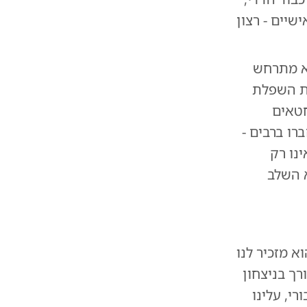
שיים - רצון
וא מתרחש
ת השפלת
חטאים
רו ברבים -
ינו רק
א השלב
א מזכיר לנו
ך בניצחון
י, עלינו