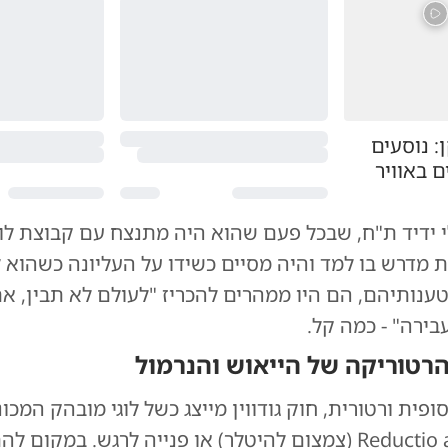
 נוסעים
ם באוויר
י ידיד ת"ח, שבכל פעם שהוא היה מתנצח עם קבוצת לו
 מדרש בו למד והיה מסיים כשידו על העליונה כשהוא 
ענותיהם, הם היו ממהרים להכריז "לעולם לא תבין, א
ירה" - כמה קל.
 הרטוריקה של הייאוש והנרמול
ופית ורטורית, חוק גודווין מייצג כשל לוגי מובהק המכו
Reductio ad Hitlerum (צמצום להיטלר) או פנייה לרגש. במקו