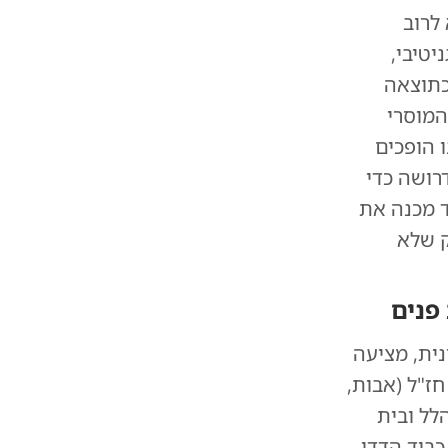
לרוב
יטיבי,
כתוצאה
המוסרי
 הופכים
רושה כדי
ד מכנה את
ק שלא
פנים
ית, מציעה
ז"ל (אבות,
לל ובית
בוד הדדי,