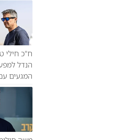
ח"כ חילי ט
הנדל למפעי
המגעים עם ג
משה סולומו