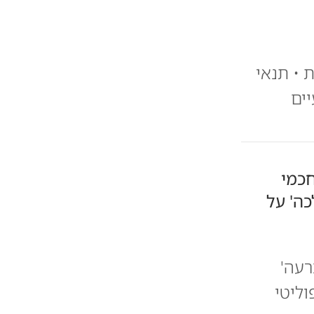
 • תנאי
יים
חכמי
כה' על
רעה'
וליטי