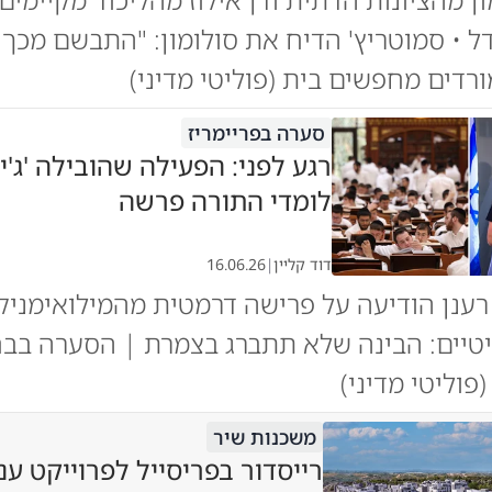
דל • סמוטריץ' הדיח את סולומון: "התבשם מכך 
ורדים מחפשים בית (פוליטי מדיני)
סערה בפריימריז
רגע לפני: הפעילה שהובילה 'ג'י
לומדי התורה פרשה
דוד קליין
|
16.06.26
רענן הודיעה על פרישה דרמטית מהמילואימניקי
יטיים: הבינה שלא תתברג בצמרת | הסערה בבח
פוליטי מדיני)
משכנות שיר
רייסדור בפריסייל לפרוייקט ענ