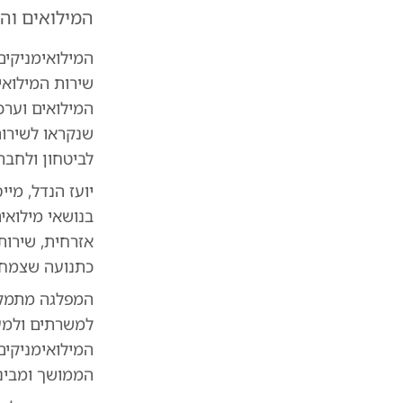
המילואים וה
המילואימניקים
שירות המילואי
המילואים וערכ
שנקראו לשירות
לביטחון ולחבר
יועז הנדל, מי
בנושאי מילואי
אזרחית, שירות
כתנועה שצמחה 
המפלגה מתמקדת
למשרתים ולמעס
המילואימניקים
הממושך ומביני