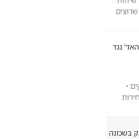
שרוצים
האד' נגד
ם •
ירות
ק בשכונה