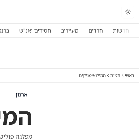
החלפת מצב תצוגה
חדשות
חרדים
מעייריב
חסידים ואנ"ש
ברנז
ראשי
תגיות
המילואימניקים
ארגון
המי
מפלגה פוליט