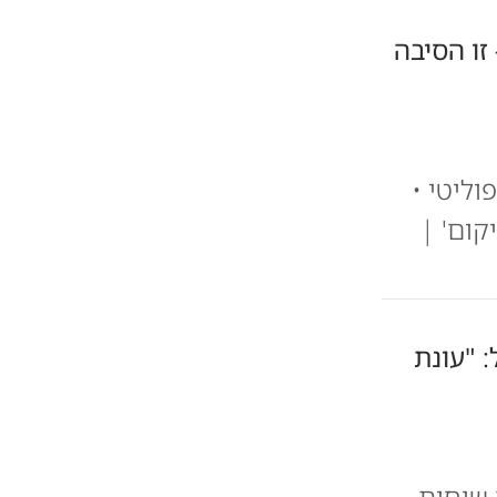
זו הסיבה
וליטי •
קום' |
: "עונת
 שיחות