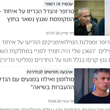
עכשיו זה רשמי
טרופר והנדל הכריזו על איחוד - 
המקוממת שגנץ נשאר בחוץ
דוד קליין
|
07.07.26
רופר ומפלגת המילואימניקים הודיעו על איחוד פ
לים: 'השכן שלי היה תמיד לפניי במחלקות השי
נץ קרסו בגלל ווטו על החרדים (פוליטי מדיני)
ארבעה חודשים לבחירות
סולומון ואילוז במגעים עם הנדל
ההעברות בשיאה"
יוני גבאי
|
19.06.26
ן מהציונות הדתית ודן אילוז מהליכוד מקיימים