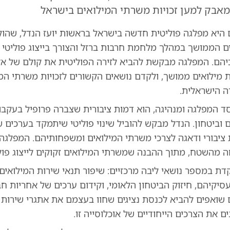
מאבק למען זכויות משרתי המילואים בישראל
 היא מפלגה פוליטית חדשה בישראל בראשות יועז הנדל, שהו
ם הממושך במהלך מלחמת חרבות ברזל והצורך בייצוג פוליטי
יהם. המפלגה מבקשת להביא לזירה הפוליטית את קולם של אל
 מילואים ממושך, ולקדם נושאים הקשורים לזכויות משרתי המי
ה הישראלית.
יסד המפלגה ומנהיגה, הוא דמות ציבורית שצברה פרופיל בעקבו
ם וביטחון. הנדל מבקש להוביל שינוי פוליטי שיתמקד בערכים 
 ציבורי ודאגה לצרכי משרתי המילואים ומשפחותיהם. המפלגה
מהשטח, מתוך ההבנה שמשרתי המילואים זקוקים לייצוג פולי
 במספר נושאי ליבה מרכזיים: שיפור תנאי שירות המילואים, 
יקיהם, חיזוק הביטחון הלאומי, וקידום ערכים של אחריות חב
 שואפים להביא לכנסת נציגים שחוו בעצמם את אתגרי שירות 
ם את הצרכים הייחודיים של אוכלוסייה זו.