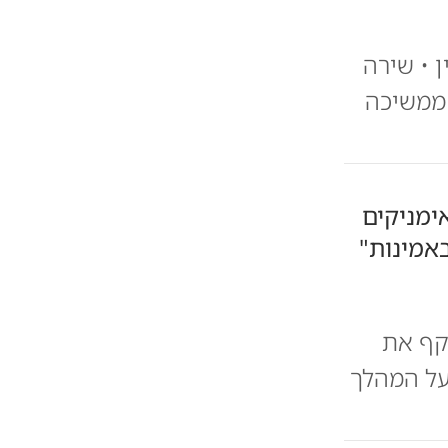
 • שירה
 ממשיכה
ימניקים
אמינות"
קף את
על המהלך