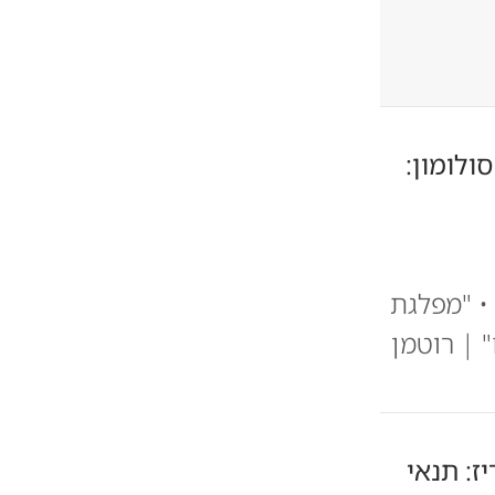
ולומון:
• "מפלגת
 | רוטמן
ז: תנאי