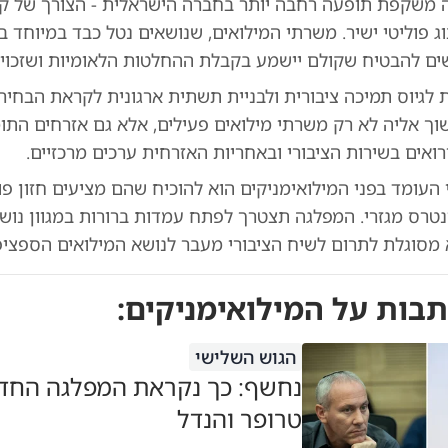
משקפת תופעה רחבה יותר בחברה הישראלית - הצורך של קב
וג פוליטי ישיר. משרתי המילואים, שנושאים נטל כבד במיוחד 
ם להבטיח שקולם יישמע בקבלת ההחלטות הלאומיות ושזכויות
לגיוס תמיכה ציבורית ולבניית תשתית ארגונית לקראת הבחיר
ך אליה לא רק משרתי מילואים פעילים, אלא גם אזרחים התו
רואים בשירות הציבורי ובאחריות האזרחית ערכים מרכזיים.
העומד בפני המילואימניקים הוא להוכיח שהם מציעים חזון פו
ינטרס מגזרי. המפלגה תצטרך לפתח עמדות ברורות במגוון נוש
מסוגלת לתרום לשיח הציבורי מעבר לנושא המילואים הספציפי
תבות על
המילואימניקים
:
הגוש השלישי
נחשף: כך נקראת המפלגה החד
טרופר והנדל