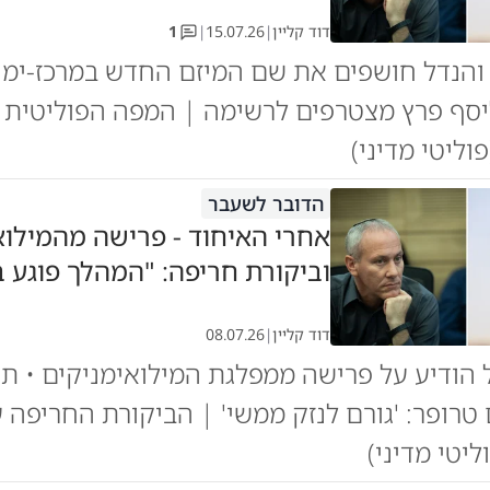
דוד קליין
|
15.07.26
|
1
והנדל חושפים את שם המיזם החדש במרכז-ימין
יסף פרץ מצטרפים לרשימה | המפה הפוליטית
וליטי מדיני)
הדובר לשעבר
אחרי האיחוד - פרישה מהמילוא
וביקורת חריפה: "המהלך פוגע ב
דוד קליין
|
08.07.26
ל הודיע על פרישה ממפלגת המילואימניקים • ת
טרופר: 'גורם לנזק ממשי' | הביקורת החריפה 
ליטי מדיני)