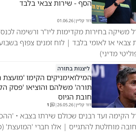
הסף - שירות צבאי בלבד
דוד קליין
|
01.06.26
 משיקה בחירות מקדימות ליו"ר ורשימה לכנסת
 צבאי או לאומי בלבד | לוח זמנים צפוף בשבוע
ליטי מדיני)
ליצנות בתורה
המילואימניקים הקימו 'מועצת 
תורה' משלהם והוציאו 'פסק הל
חובת הגיוס
דוד קליין
|
26.05.26
|
1
 הקימה ועד רבנים שכולם שירתו בצבא • 'ההכ
ובה מוחלטת להתגייס | אלו חברי 'המועצת' (פ