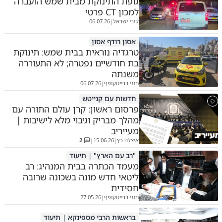
גופת התינוקת מבית שמש הועברה
למכון CT פרטי
קובי ישראל
06.07.26
|
אסון רודף אסון
טרגדיה נוראית בבית שמש: תינוקת
בת חודשיים נפטרה; לא התעוררה
משנתה
חנני ברייטקופף
06.07.26
|
חדשות עם קנייטש
פרסום ראשון: קרן עולם התורה עם
מהלך מבריק וגיבוי מלא לישיבות |
מעייריב
איצלה כץ
15.06.26
2
|
|
"רב עם הארץ" | תיעוד
מעמד הכתרה בבית המנהיג: רב
ליטאי חדש מונה בשכונה שרובה
חסידית
חנני ברייטקופף
27.05.26
|
בראשות הרבי מספינקא | תיעוד