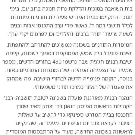
אירועים המושכים המונים מתושבי השכונה, כולל שמחת
בית השואבה בסוכות והדלקת נרות חנוכה ברוב עם. בימי
חנוכה התקיימו בבית המדרש פעילויות תורניות מיוחדות
לכלל תושבי רמה ד', כאשר מדי ערב התכנסו אבות ובנים
לשעת שיעורי תורה ברבים, והילדים זכו לפרסים יקרי ערך.
המוסדות התורניים בשכונה ממשיכים להתרחב ולהתפתח.
ישיבת פוניבז' בית שמש, הממוקמת בסמוך לשכונה, קיימה
ישיבת רבנים חגיגית שבה נרשמו 430 בחורים חדשים, מספר
שמעיד על הצמיחה המהירה של המוסדות התורניים באזור.
בנוסף, הוקמה פנימייה חדשה לבחורי הישיבה, מה שמחזק
את מעמדה של האזור כמרכז תורני משמעותי.
הנהגה רבנית מאורגנת פועלת בשכונה לטובת תושביה. רבני
הקהילות בראשות הפוסק הגאון רבי יצחק מאיר שטרן
התכנסו בבית המדרש ספינקא כדי להשיב על שאלות
הציבור לקראת צום יום הכיפורים. מעמד זה, שהתקיים
לראשונה בשכונה החדשה, מעיד על ההתבססות המוסדית