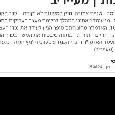
ות | מעייריב
ה - שניים אחורה: חוק המעונות לא יקודם | קרב הקרד
 - מי עומד מאחורי המהלך לבלימת מעצר העריקים החר
דרמה בכלא 10: האדמו"ר מחוג חתם סופר הגיע לעודד את נכדו הע
קרן עולם התורה': המתווה שיבטיח את המשך מערך הת
עמד האדמו"ר וחברי הכנסת: סערט ויז'ניץ חגגה הכנס
ץ
 בסיון
|
15.06.26
0:00
/
11:33
0