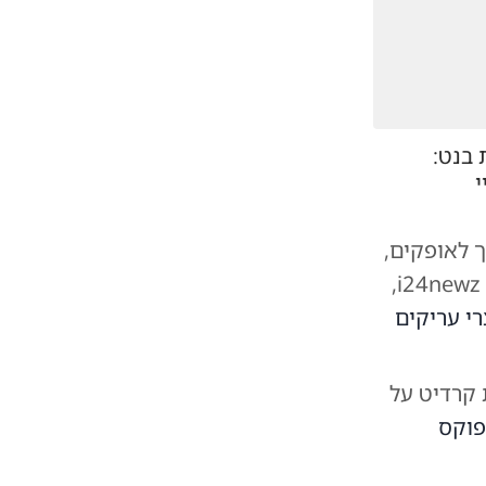
 בנט:
י
 לאופקים,
והסגרתו לידי המשטרה הצבאית, היום נחשף ע"י ארי קלמן בחדשות i24newz,
י עריקים
 קרדיט על
פוקס