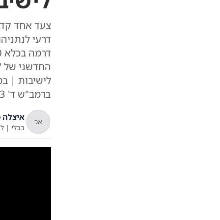
לישיב
צעד אחד קדימ
דרעי לנתניהו
החדשני של '
לישיבות | במ
ברמב"ש ד' 3 (מעייריב)
איצלה כ
אכ
בבלי
|
ל'