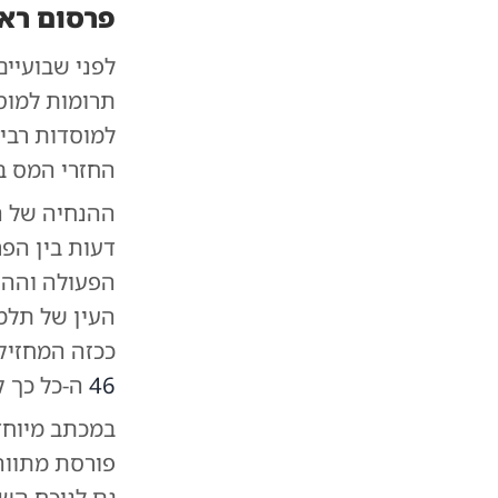
פרסום רא
לפני שבועיים
תרומות למוסד
למוסדות רבי
החזרי המס ב
ההנחיה של ה
דעות בין הפ
הפעולה וההת
העין של תלמי
ככזה המחזיק 
46
ה-כל כך ק
במכתב מיוחד
פורסת מתווה 
גם לנוכח השינ