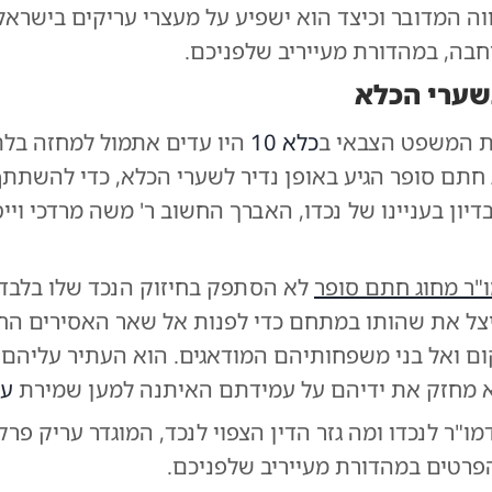
ה המדובר וכיצד הוא ישפיע על מעצרי עריקים בישראל
בה, במהדורת מעייריב שלפניכם.
שערי הכלא
ת המשפט הצבאי ב
כלא 10
היו עדים אתמול למחזה בלת
 חתם סופר הגיע באופן נדיר לשערי הכלא, כדי להשתת
בדיון בעניינו של נכדו, האברך החשוב ר' משה מרדכי וייס
"ר מחוג חתם סופר
לא הסתפק בחיזוק הנכד שלו בלבד.
ניצל את שהותו במתחם כדי לפנות אל שאר האסירים הח
ם ואל בני משפחותיהם המודאגים. הוא העתיר עליהם 
 מחזק את ידיהם על עמידתם האיתנה למען שמירת
עו
"ר לנכדו ומה גזר הדין הצפוי לנכד, המוגדר עריק פרק
פרטים במהדורת מעייריב שלפניכם.