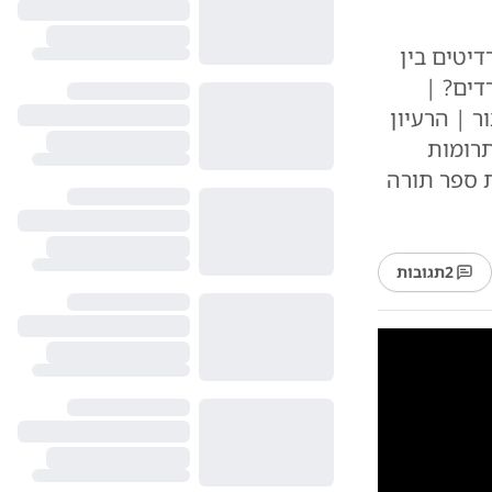
יטים בין
דים? |
צור | הרעיון
רומות
ת ספר תורה
2
תגובות
10
1