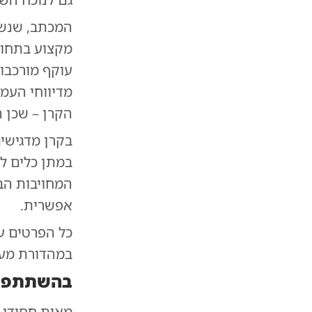
המכתב, שנשל
מקצוע בתחום
עוקף מורכבות
מדיווחי העמ
הקרן – שכן 
בקרן מדגישים
במתן כלים ל
המחויבות הב
אפשרית.
כל הפרטים ע
במהדורת מעי
בהשתתפות
מאות חסידי 