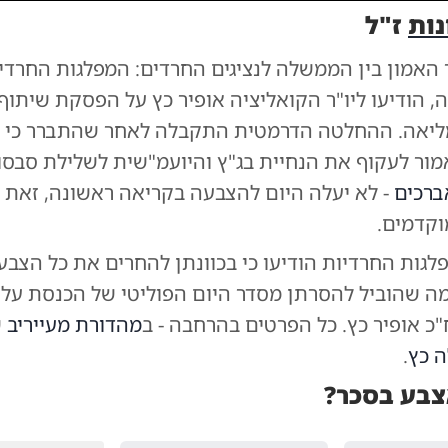
נות
ז"ל
כנית המלאה
|
צילום:
צילומים: פלאש 90, באדיבות המצלם, דניאל נפוסי, אלי קובין, א. אייזנבך
האמון בין הממשלה לנציגים החרדים: המפלגות החרדי
, הודיעו ליו"ר הקואליציה אופיר כץ על הפסקת שיתוף
יאה. ההחלטה הדרמטית התקבלה לאחר שהתברר כי '
מור לעקוף את הנחיית בג"ץ והיועמ"שית לשלילת סבסו
ברכים
- לא יעלה היום להצבעה בקריאה ראשונה, זאת ב
וקדמים.
לגות החרדיות הודיעו כי בכוונתן להחרים את כל הצבע
ה שהוביל להסרתן מסדר היום הפוליטי של הכנסת על יד
כ אופיר כץ. כל הפרטים בהרחבה - ב
מהדורת מעייריב
ש
ה כץ
.
צבע בסכר?