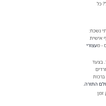
? כל
י נשכח:
ף אישית
 - מ
עצורי
 בצעד
רדים
ברכות
לם התורה
.
 זמן