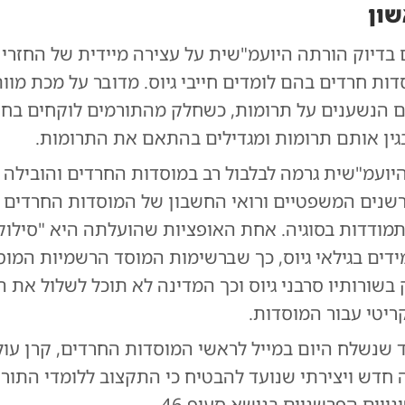
שון
 בדיוק הורתה היועמ"שית על עצירה מיידית של החזרי 
ות חרדים בהם לומדים חייבי גיוס. מדובר על מכת מוו
ם הנשענים על תרומות, כשחלק מהתורמים לוקחים בח
גין אותם תרומות ומגדילים בהתאם את התרומות.
יועמ"שית גרמה לבלבול רב במוסדות החרדים והובילה ל
רשנים המשפטיים ורואי החשבון של המוסדות החרדים 
מודדות בסוגיה. אחת האופציות שהועלתה היא "סילוק
דים בגילאי גיוס, כך שברשימות המוסד הרשמיות המוסד
בשורותיו סרבני גיוס וכך המדינה לא תוכל לשלול את
ריטי עבור המוסדות.
 שנשלח היום במייל לראשי המוסדות החרדים, קרן עו
חדש ויצירתי שנועד להבטיח כי התקצוב ללומדי התורה 
ויים הפרשניים בנושא סעיף 46.