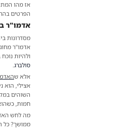
אז מהו המתוו
הפרטים בהרח
אדמו"ר ב
מסדרונות בי
אדמו"ר מחוג
ולהיות נוכח 
סולברג
.
אלא ש
האדמו
אצילי, הוא 
השוהים במקו
חמות, כשהוא
מה לחש האדמו
ממושך? כל ה