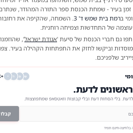
 זמן בעיר - שמחת הכנסת ספר התורה המהודר, שנתרם
מי ב
רמת בית שמש ד' 3
. השמחה, שהקיפה את רחובות 
עוצמה של התחדשות וצמיחה רוחנית.
פו גם חברי הכנסת של סיעת '
אגודת ישראל
', שהוזמנו
מוסדות וביקשו לחזק את התפתחות הקהילה בעיר. צפו 
יריב שלפניכם.
ומי
+68K
ש
מ
ד
י
אשונים לדעת.
לדעת. בלי הסחות דעת ובלי קבוצות וואטסאפ שמתפוצצות.
קבלו 
 בלחיצה
חינם תמיד