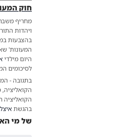
חוק המעו
מעייריב עם איצלה כץ - צפו בתו
מחריף משבר 
ויהדות התורה
בהצבעות במל
המעונות' שא
היום מילדי
א
לסיכומים המ
בתגובה - המפ
הקואליציה, מ
הקואליציה ח"
בהגשת
איצל
של מי הא