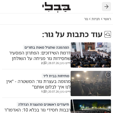
חזרה
ראשי
תגיות
גור
עוד כתבות על
גור
:
המהפכה שתציל מאות בחורים
דרמת השידוכים: הפתרון המסעיר
שחסידות גור מניחה על השולחן
חיים כהן
28.07.26
2
|
|
מתיחות בבית ליד
מהומה בעצרת גור: המשטרה - "אין
לנו איך לבלום אותם"
חיים כהן
20.07.26
1
|
|
תיעודים ראשונים מהעצרת הגדולה
רבבות חסידי גור בכלא 10: האדמו"ר