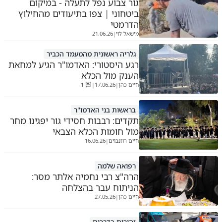
גור צבוע נפל לתעלה - במיקום
ביטחוני | צפו בתיעודים מהחילוץ
הדרמטי
מישאל לוי
21.06.26
|
גלריה ראשונית מהמעמד הכביר
רגע היסטורי: האדמו"ר הגיע למחאת
הענק מול הכלא
חיים כהן
17.06.26
1
|
|
בראשות בני האדמו"ר
תקדים: רבבות חסידי גור יפגינו מחר
מול חומות הכלא הצבאי
חיים רוזנבוים
16.06.26
|
רפואה שלמה
הרה"צ רבי נחמיה אלתר מסר:
הניתוח עבר בהצלחה
חיים כהן
27.05.26
|
זהירות בדרכים