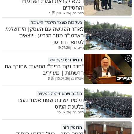
הכלא לקראת הגעת האדמו"ר
והחסידים
חיים כהן
19.07.26
1
|
|
בעקבות מעצר תלמיד הישיבה
לאחר הפגישה עם העסקן הירושלמי:
האדמו"ר מגור הכריע - יוצאים
למחאה חריפה
חיים כהן
19.07.26
|
חדשות עם קנייטש
"חרב נקם ברית": התיעוד שחורך את
הרשתות | מעייריב
איצלה כץ
15.07.26
3
|
|
סחבת שהסתיימה במעצר
תלמיד ישיבת שפת אמת: נעצר
בלשכת הגיוס
חיים כהן
15.07.26
|
הדופק חזר
דרמה בגור | בעל הקורא הותיק