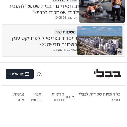
רב חסידי גור בבית שמש: "להעביר
ילדים שמחכים בכביש"
חיים כהן
10.05.26
|
משכנות שיר
רייסדור בפריסייל לפרוייקט ענק
בשכונה חדשה >>
אסף מגידו
מקודם
|
ש
פנו אלינו
RSS
כל הזכויות שמורות לבבלי
מדיניות
תנאי
נגישות
אודות
בע״מ
פרטיות
שימוש
אתר