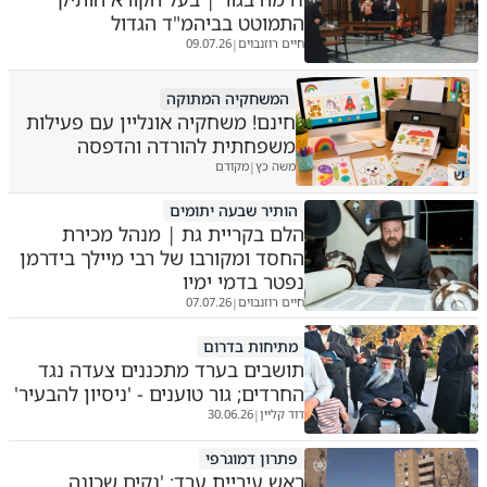
התמוטט בביהמ"ד הגדול
חיים רוזנבוים
09.07.26
|
המשחקיה המתוקה
חינם! משחקיה אונליין עם פעילות
משפחתית להורדה והדפסה
משה כץ
מקודם
|
ש
הותיר שבעה יתומים
הלם בקריית גת | מנהל מכירת
החסד ומקורבו של רבי מיילך בידרמן
נפטר בדמי ימיו
חיים רוזנבוים
07.07.26
|
מתיחות בדרום
תושבים בערד מתכננים צעדה נגד
החרדים; גור טוענים - 'ניסיון להבעיר'
דוד קליין
30.06.26
|
פתרון דמוגרפי
ראש עיריית ערד: 'נקים שכונה