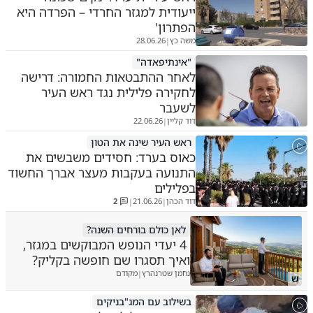
ייעודית למגזר החרדי – הפרדה היא
הפתרון'
משה כץ
28.06.26
|
"אינתיפאדה"
לאחר ההתבטאות החמורה: דרישה
לחקירה פלילית נגד ראש העיר
לשעבר
דוד קליין
22.06.26
|
ראש העיר שינה את הטון
כאוס בערד: חסידים משבשים את
התנועה בעקבות מעצר אברך החשוד
בפלילים
דוד הכהן
21.06.26
2
|
|
לאן כולם בורחים השנה?
4 יעדי הנופש המבוקשים במגזר,
ואיך תסגרו שם חופשה בקליק?
נחמן שטרנהרץ
מקודם
|
ש
בשילוב עם המג"בניקים