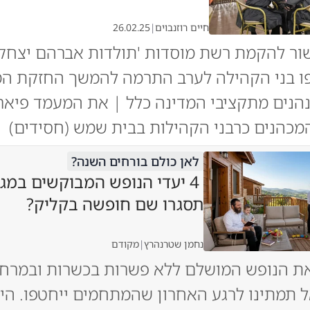
חיים רוזנבוים
|
26.02.25
ור להקמת רשת מוסדות 'תולדות אברהם יצחק'
ו בני הקהילה לערב התרמה להמשך החזקת המ
הנים מתקציבי המדינה כלל | את המעמד פיארו
מכהנים כרבני הקהילות בבית שמש (חסידים)
לאן כולם בורחים השנה?
4 יעדי הנופש המבוקשים במגז
תסגרו שם חופשה בקליק?
נחמן שטרנהרץ
|
מקודם
ת הנופש המושלם ללא פשרות בכשרות ובמרחק
 תמתינו לרגע האחרון שהמתחמים ייחטפו. היכ