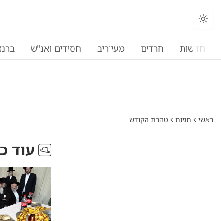
חדשות
חרדים
מעייריב
חסידים ואנ"ש
ברנז
ראשי
תגיות
טהרת הקודש
עוד כ