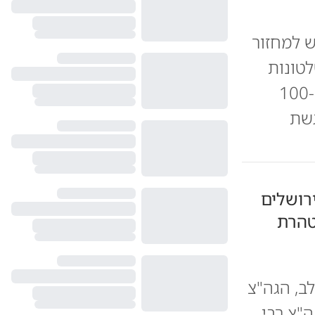
 למחזור
טונות
בבריטניה • הצצה לפירות של המוסד שמונה כבר למעלה מ-100
גשת
רושלים
טהרת
ב, הגה"צ
ה"צ רבי