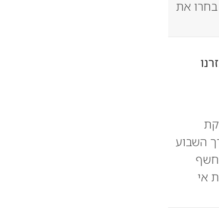
בחרו את
רנו
קת
רך השבוע
 חשף
ת אי