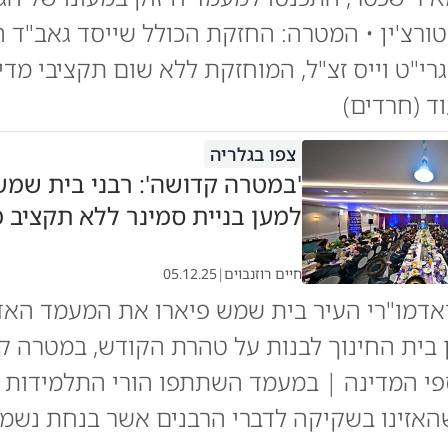
טורצ'ין • המטרה: החזקת הכולל שייסד גאב"ד 
רי"ט וייס זצ"ל, המוחזקת ללא שום תקציבי מדינ
וד (חרדים)
צפו בגלריה
'במטרה קדושה': רבני בית שמ
למען בניית סמינר ללא תקציב 
חיים רוזנבוים
|
05.12.25
 ואדמו"רי העיר בית שמש פיארו את המעמד האד
ין בית החינוך לבנות על טהרת הקודש, במטרה 
י המדינה | במעמד השתתפו הורי התלמידות ו
אזינו בשקיקה לדברי הרבנים אשר בנחת נשמע