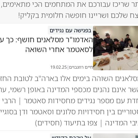
ר שריכז עבורכם את המתחמים הכי מתאימים, 
ח שלכם ושריינו חופשה חלומית בקליק!
בפגישה עם נגידים
האדמו"ר מסלאנים חושף: כך עז
לסאטמר אחרי השואה
חיים רוזנבוים
|
19.02.25
סלאנים השוהה בימים אלו בארה"ב לטובת החז
שר אינם נהנים מכספי המדינה באופן רשמי, ע
דת עם מספר נגידים מחסידות סאטמר | הרבי
וריים בין חסידויות סלונים וסאטמר ודן בסוגיי
י המדינה | צפו בתיעוד (חסידים)
על טהרת הקודש