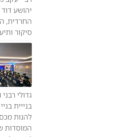
יהושע דוד 
החרדית, הג
סיקור ותיע
גדולי רבני
בנייית בני
להנות מכספ
המוסדות שה