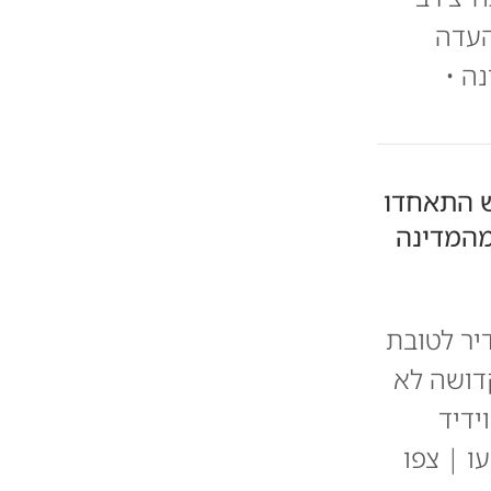
העדה
ה •
ש התאחדו
מהמדינה
יר לטובת
קדושה לא
ידיד
ו | צפו