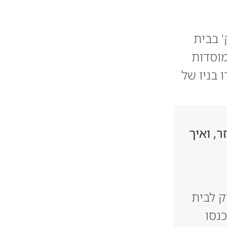
 בבית
וסדות
 בניו של
ר, ואיך
 לבית
נסו