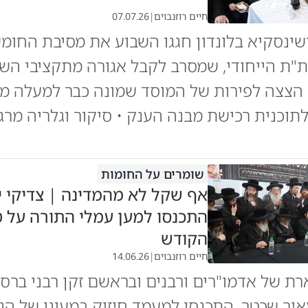
חיים רוזנבוים
|
07.07.26
ינסקיא בלונדון חגגו השבוע את מסיבת החומש
"ת הייחודי, שמסרב לקבל אגורה מתקציבי השל
לתוכנית רכישת מבנה הענק • סיקור וגלריה מר
שומרים על החומות
אף שקל לא מהמדינה | צדיקי י
התכנסו למען עמלי התורה על 
הקודש
חיים רוזנבוים
|
14.06.26
רת של אדמו"רים ורבנים ובראשם זקן רבני ברסל
איר שכטר, התכנסו למעמד חיזוק במעונו של הג