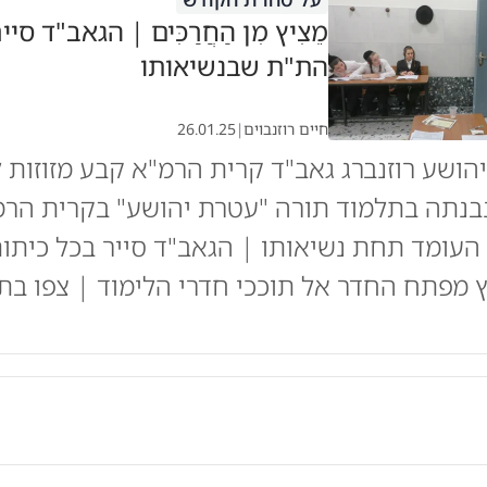
מֵצִיץ מִן הַחֲרַכִּים | הגאב"ד סיי
הת"ת שבנשיאותו
חיים רוזנבוים
|
26.01.25
יהושע רוזנברג גאב"ד קרית הרמ"א קבע מזוזות 
נתה בתלמוד תורה "עטרת יהושע" בקרית הרמ
עומד תחת נשיאותו | הגאב"ד סייר בכל כיתו
ץ מפתח החדר אל תוככי חדרי הלימוד | צפו בת