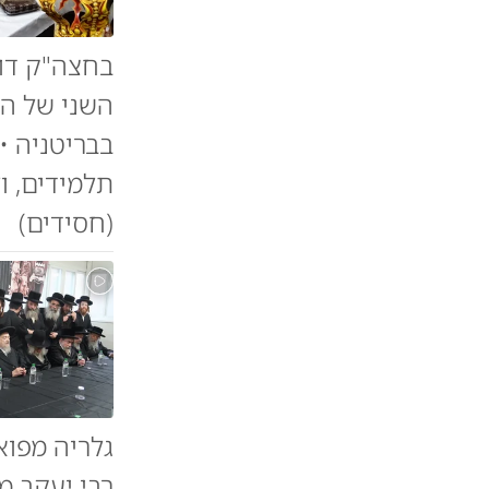
בחצה"ק דוש
השני של הת
תלמידים, ו
(חסידים)
גלריה מפוא
רבי יעקב מ