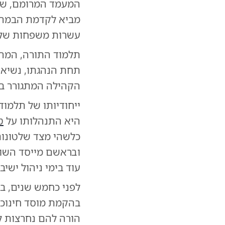
המעמד המרומם, שנח
מביא לקדמת הבמה 
עשרות משפחות של ה
תלמוד התורה, המהו
תחת הנהגתו, נשיאות
הקהילה המתגורר במ
ייחודיותו של תלמוד
היא התנהלותו על
ט
כלשהי מצד שלטונות
ובראשם מייסד השוש
עוד בימי ניהול ישי
לפני כחמש שנים, ב
בהקמת מוסד חינוכי
הורה להם נחרצות ל