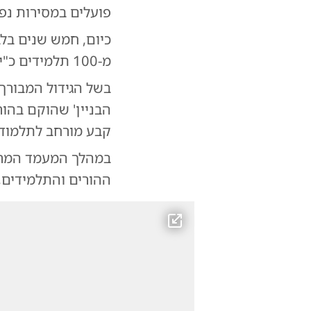
פועלים במסירות נפש
כיום, חמש שנים בל
מ-100 תלמידים כ"י, המאכלסים את שש הכיתות הראשונות של המוסד.
בשל הגידול המבורך ו
הבניין' שהוקם בהו
קבע מורחב לתלמוד
במהלך המעמד המרגש
ההורים והתלמידים,