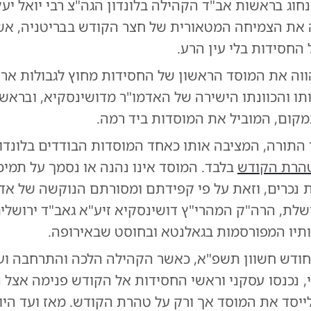
וג בראשות אב"ד הקהילה בלונדון הגה"צ רבי יואל יע
את הצמיחה המטאורית של חצר הקודש בבריטניה, אשר
חסידות בלי עין הרע.
וה את המוסד הראשון של החסידות מחוץ לגבולות ארץ
ו והכוונתו הישירה של האדמו"ר מדושינסקיא, ובראשו
קום, המוביל את המוסדות ביד רמה.
 התורה, המציבה אותו כאחד המוסדות הבודדים בלונדון
הרת הקודש
בלבד. המוסד אינו נהנה או נסמך על תמי
 נכרים, וזאת על פי קפידתם ומסורתם הנוקשה של אדמ
לת, הרה"ק המהרי"ץ דושינסקיא זיע"א גאב"ד ירושלי
בותיו המפורסמות בגאלנטא ובחוסט שבאירופה.
חודש חשוון תשפ"א, כאשר הקהילה הלכה והתרחבה ועל
, נכנסו עסקני וראשי החסידות אל הקודש פנימה אצל ה
ייסד את המוסד אך ורק על טהרת הקודש. מאז ועד היו