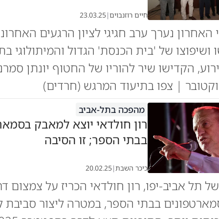
חיים רוזנבוים
|
23.03.25
 האחרון נערך ערב חגיגי לציון הרגעים האחרוני
 ושיפוצו של 'בית הכנסת' הגדול והמיתולוגי בת
וע, הקדישו שיר להוריו של החטוף יונתן סמרנ
טובר | צפו בתיעוד המרגש (חרדים)
מהפכה בתל-אביב
רון חולדאי יוצא למאבק בסמאר
בבתי הספר; זו הסיבה
כיכר השבת
|
20.02.25
ל תל אביב-יפו, רון חולדאי הכריז על צמצום ד
ארטפונים בבתי הספר, במטרה ליצור סביבת ל