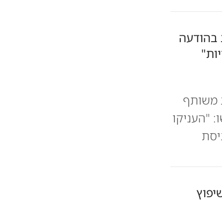
 בהודעה
ות"
ב משותף
: "העניקו
יסת
יפוץ