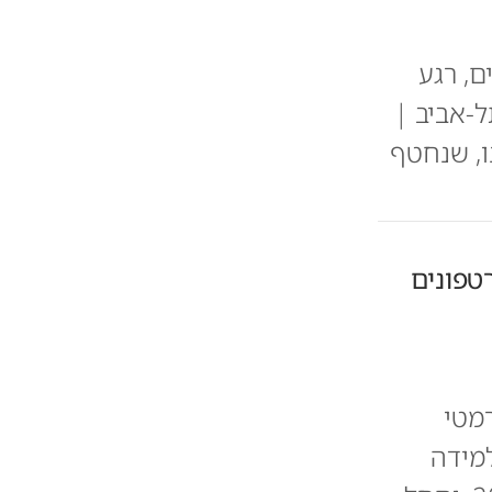
ם, רגע
ל-אביב |
ו, שנחטף
טפונים
רמטי
מידה