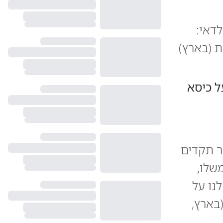
דאי:
ת (בארץ)
ל כיסא
ר תקדים
שלו,
נו על
בארץ,