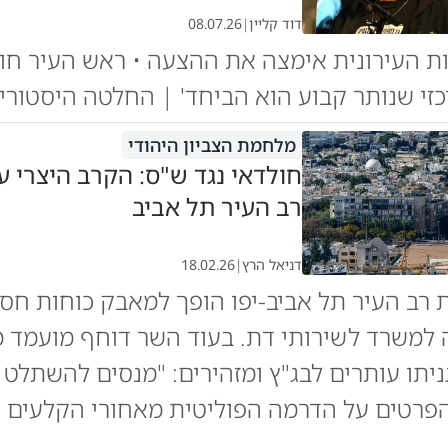
דוד קליין
|
08.07.26
 העירונית אימצה את ההצעה • ראש העיר חול
זי שנותר קבוע הוא הביחד' | החלטה היסטורי
מלחמת הצביון היהודי
חולדאי נגד ש"ס: הקרב היצרי ע
רב העיר תל אביב
דניאל הרץ
|
18.02.26
 רב העיר תל אביב-יפו הופך למאבק כוחות חס
ה למשרד לשירותי דת. בעוד השר דוחף מועמד מ
ניתו עותרים לבג"ץ ומזהירים: "מנסים להשתלט ל
הפרטים על הדרמה הפוליטית מאחורי הקלעים (