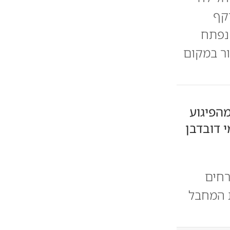
יקף
 נפתח
ור במקום
הפיגוע
י דובדבן
רחים
ת המחבל