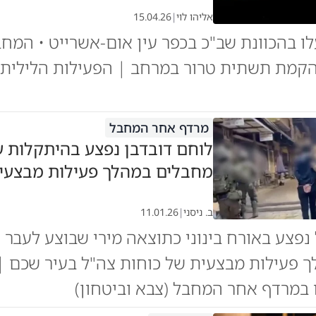
אליהו לוי
|
15.04.26
ו בהכוונת שב"כ בכפר עין אום-אשרייט • המחב
הקמת תשתית טרור במרחב | הפעילות הלילית 
מרדף אחר המחבל
לוחם דובדבן נפצע בהיתקלות 
מחבלים במהלך פעילות מבצעי
ב. ניסני
|
11.01.26
נפצע באורח בינוני כתוצאה מירי שבוצע לעבר
 פעילות מבצעית של כוחות צה"ל בעיר שכם |
במרדף אחר המחבל (צבא וביטחון)