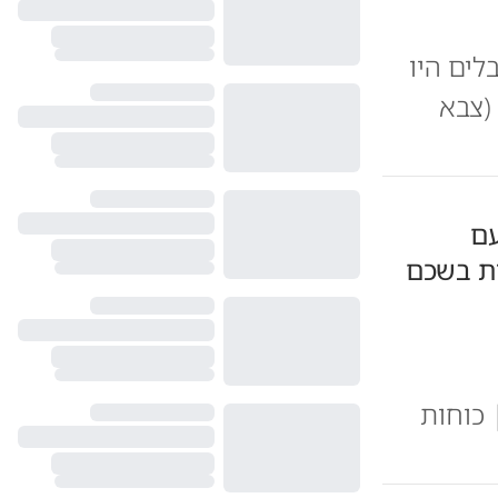
לים היו
(צבא
עם
ת בשכם
 כוחות