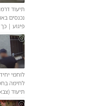
תיעוד דרמט
נכנסים באו
פיגוע | כך ז
לוחמי יחיד
לחימה בחטי
תיעוד (צבא