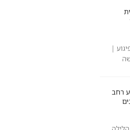
ת
יגוע |
שה
ע רחב
ים
הלילה