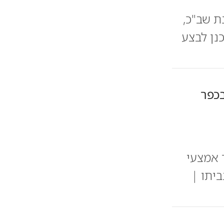
ת שב"כ,
נן לבצע
בכפר
 אמצעי
יתו |