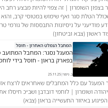
ר בצפון השומרון | זה צפוי להיות מבצע רחב ה
ולל הטלת סגר ואף שימוש במטוסי קרב, והוא
ע מודיעני על ניסיונות התבססות של גורמי טר
ד ראשון (צבא וביטחון)
המחבל הנמלט האחרון - חוסל
המעגל נסגר: המחבל המתועב מ
בפארק בראון - חוסל בידי לוחמ
ב. ניסני
|
25.11.25
ר המעגל עם כלל המחבלים שאחראים לרצח אז
הודה ושומרון | לוחמי דובדבן ושב״כ חיסלו א
פיגוע באיזור התעשייה בראון (צבא)