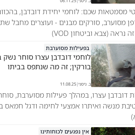
ב. ניסני
|
06.11.25
י מסמטאות שכם: לוחמי יחידת דובדבן, בהכוונ
פן מסוערב, סורקים מבנים - ועוצרים מחבל שתכ
ה נראה (צבא וביטחון VOD)
בפעילות מסוערבת
לוחמי דובדבן עצרו סוחר נשק 
בורקין; זה מה שנתפס בביתו
ב. ניסני
|
11.08.25
ת דובדבן עצרו, במהלך פעילות מסוערבת, סוחר
בת מנשה ואיתרו אמצעי לחימה ודגל חמאס בב
)
אין נפגעים לכוחותינו