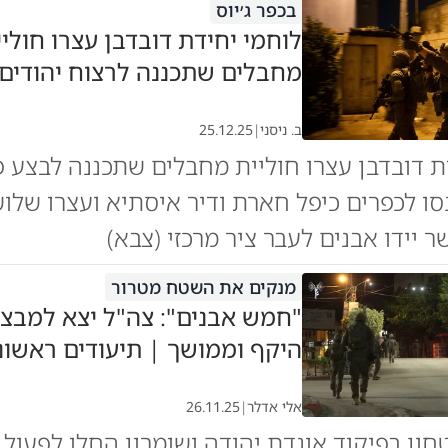
בכפר ג׳יוס
לוחמי יחידת דובדבן עצרו חוליי
מחבלים שתכננה לרצוח יהודים
ב. ניסני
|
25.12.25
ת דובדבן עצרו חוליית מחבלים שתכננה לבצע פ
סו לכפרים כיפל חארת ודיר איסתיא ועצרו שלו
 יידו אבנים לעבר ציר מרכזי (צבא)
מנקים את השטח מטרור
"חמש אבנים": צה"ל יצא למבצ
היקף וממושך | תיעודים ראשונ
אלי אדלר
|
26.11.25
חון בפיקוד אוגדת יהודה ושומרון החלו לפעול 