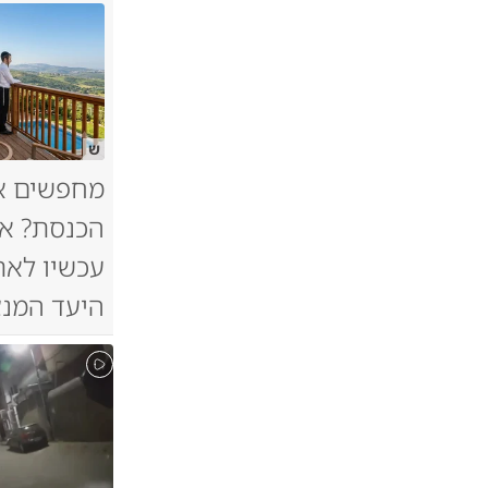
ש
מחפשים א
הכנסת? אל
עכשיו לאת
היעד המנצ