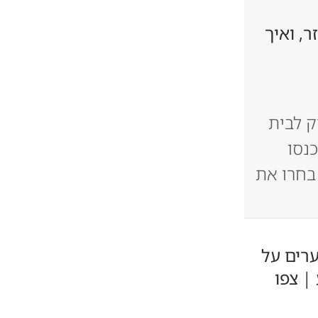
ר, ואיך
 לבית
נסו
בחרו את
רים על
| צפו