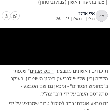
| צפו בתיעוד ראשון (צבא וביטחון)
אלי אדלר
אא
בבלי
|
ו' בכסלו
|
26.11.25
0:00
/
0:23
10
10
תיעודים ראשונים ממבצע "
חמש אבנים
" שנפתח
המבצע הצבאי 'חמש אבנים' ביו"ש
|
צילום:
צילום: דובר צה"ל
הלילה (בין שלישי לרביעי) בצפון השומרון, בעיקר
ב"מחומש הכפרים" - ומכאן גם שם המבצע -
מתפרסם הערב על ידי דובר צה"ל.
זה מבצע אוגדתי רחב לסיכול טרור שמבוצע על ידי