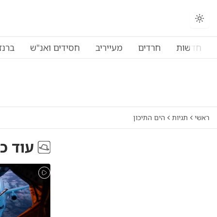
החלפת מצב תצוגה
חדשות
חרדים
מעייריב
חסידים ואנ"ש
ברנז
ראשי
תגיות
הים התיכון
עוד כ