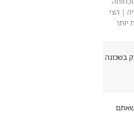
וכחותה
ה | הצי
 יותר
ק בשכונה
כשאתם