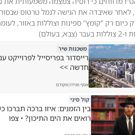
ט"ו מדווחים כי רוסיה צמצמה משמעותית את נ
, לאחר שאיבדה את הגישה לנמל טרטוס שבסורי
 כיום רק "קומץ" ספינות וצוללות באזור, לעומת
משכנות שיר
רייסדור בפריסייל לפרוייקט ענ
חדשה >>
אסף מגידו
|
מקודם
קול סיני
בין הזמנים: איזו ברכה תברכו 
רואים את הים התיכון? • צפו