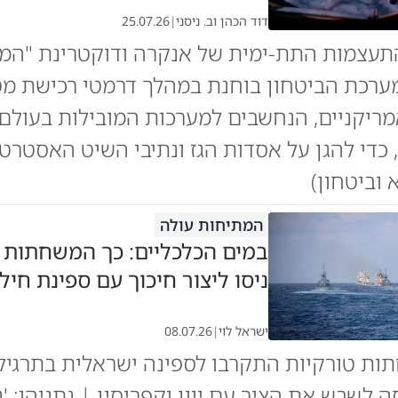
דוד הכהן וב. ניסני
|
25.07.26
תעצמות התת-ימית של אנקרה ודוקטרינת "המ
מריקניים, הנחשבים למערכות המובילות בעולם
, כדי להגן על אסדות הגז ונתיבי השיט האסטרטג
 וביטחון)
המתיחות עולה
במים הכלכליים: כך המשחתות 
ניסו ליצור חיכוך עם ספינת חיל
ישראל לוי
|
08.07.26
ות טורקיות התקרבו לספינה ישראלית בתרגיל
 לשבש את הציר עם יוון וקפריסין | נתניהו: '