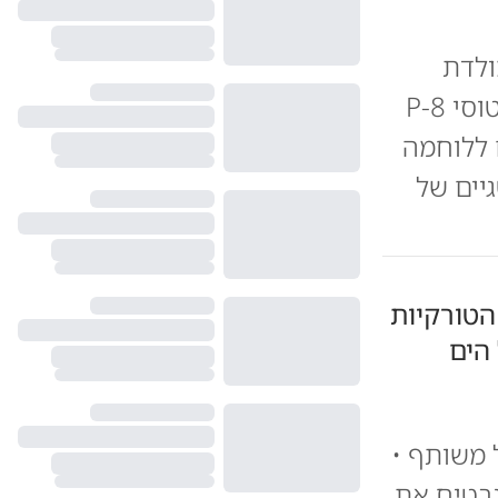
ולדת
הכחולה", מערכת הביטחון בוחנת במהלך דרמטי רכישת מטוסי P-8
 ללוחמה
יים של
הטורקיות
 הים
 משותף •
נבטיח את