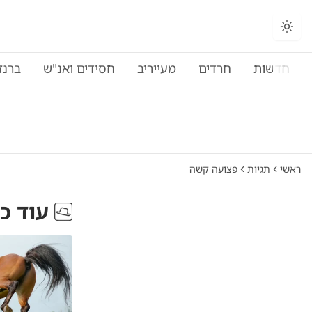
החלפת מצב תצוגה
חדשות
חרדים
מעייריב
חסידים ואנ"ש
ברנז
ראשי
תגיות
פצועה קשה
עוד כ