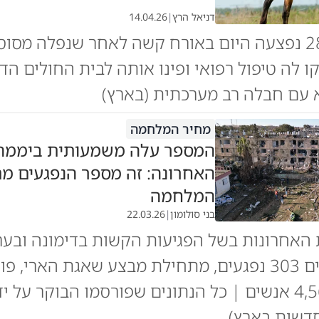
דניאל הרץ
|
14.04.26
אישה בת 28 נפצעה היום באורח קשה לאחר שנפלה מסוס
ו לה טיפול רפואי ופינו אותה לבית החולים הד
 עם חבלה רב מערכתית (בארץ)
מחיר המלחמה
המספר עלה משמעותית ביממה
האחרונה: זה מספר הנפגעים מ
המלחמה
בני סולומון
|
22.03.26
עות האחרונות בשל הפגיעות הקשות בדימונה ובערד
לבתי החולים 303 נפגעים, מתחילת מבצע שאגת הארי, פ
החולים 4,564 אנשים | כל הנתונים שפורסמו הבוקר על
דשות בארץ)