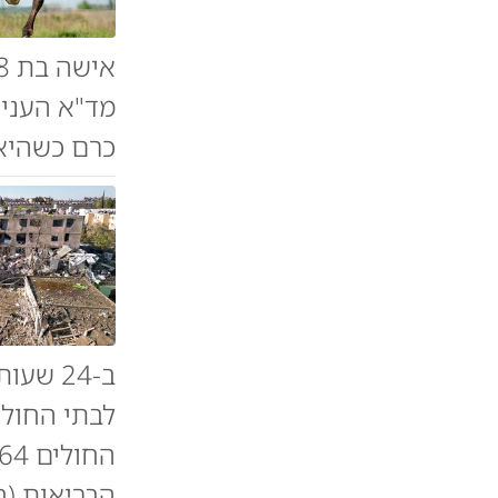
מד"א העניק
כרם כשהיא
ב-24 ש
הבריאות (ח