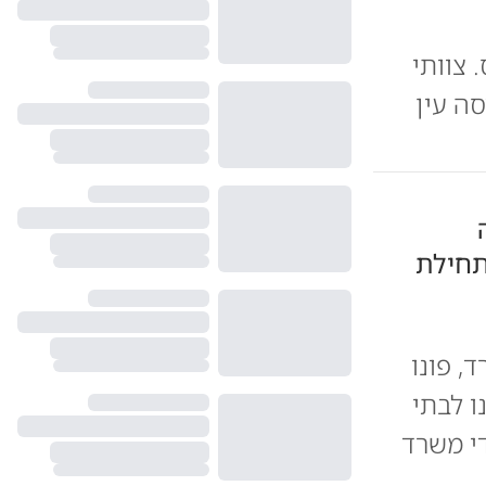
. צוותי
סה עין
תחילת
, פונו
ונו לבתי
 ידי משרד