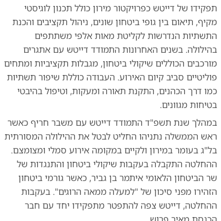
תפקידו של דייטש כפרויקטור מירון כולל תכנון לוגיסטי
מקיף, תיאום בין גופי ביטחון שונים, ניהול תקציבים והכנת
התשתיות הנדרשות לקליטת מאות אלפי משתתפים
בהילולה. בשנים האחרונות התמודד דייטש עם אתגרים
מורכבים הכוללים שיקולי ביטחון, מגבלות תקציביות ומתחים
פוליטיים סביב קיום האירוע. העבודה כוללת שיפור תשתיות
כמו דרך הכהנים, התקנת תאורה ומעקות, וטיפול בהיבטי
בטיחות מגוונים.
במהלך שנת תשפ"ד התמודד דייטש עם משבר חריף כאשר
ראש הממשלה נתניהו החליט לבטל את ההילולה המסורתית
בל"ג בעומר במירון ולקיים במקומה אירוע סמלי ומצומצם.
ההחלטה התקבלה בעקבות שיקולי ביטחון והתנגדות של
שר הביטחון הלאומי איתמר בן גביר, כאשר גורמי ביטחון
הזהירו מפני סיכון של "למעלה ממאה הרוגים". בעקבות
ההחלטה, דייטש צפה להתפטר מתפקידו יחד עם חבר
הכנסת מאיר פרוש.