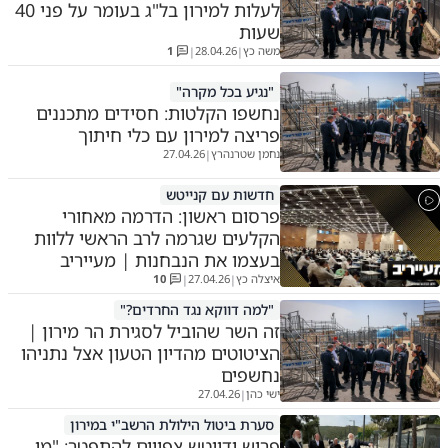
לעלות למירון בל"ג בעומר על פני 40
שעות
משה כץ
28.04.26
1
|
|
"נגיע בכל מקרה"
נחשפו הקלטות: חסידים מתכננים
פריצה למירון עם כלי חיתוך
נחמן שטרנהרץ
27.04.26
|
חדשות עם קנייטש
פרסום ראשון: הדרמה מאחורי
הקלעים שגרמה לרב הראשי ללוות
בעצמו את הנבחנות | מעייריב
איצלה כץ
27.04.26
10
|
|
"למה דווקא נגד החרדים?"
זה השר שהוביל לסגירת הר מירון |
הציטוטים מהדיון הטעון אצל נתניהו
נחשפים
ישי כהן
27.04.26
|
סערת ביטול הילולת הרשב"י במירון
פרוש ודייטש צפויים להתפטר; "מי