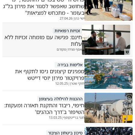
שחושב שאפשר לסגור את מירון בל"ג
בעומר - מתכחש למציאות"
ישי כהן
27.04.26
|
זכויות רפואיות
חינם: פגישה עם מומחה זכויות ללא
עלות
אסף מגידו
מקודם
|
ש
אלימות בבירה
מפגינים קיצונים ניסו לתקוף את
פרויקטור מירון יוסי דייטש
חזקי שטרן
12.05.25
|
ההכנות להילולה בעיצומן
חיפוי, ריבוד והתקנת תאורה ומעקות:
השיפור ב'דרך הכהנים'
חנני ברייטקופף
13.03.25
|
סיכון ביטחון הציבור