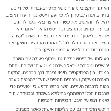
האתגר התקציבי מהווה נושא מרכזי בעבודתו של דייטש.
בדיון בוועדה לביטחון לאומי זעק דייטש נגד היעדר תקציב
להילולה, והאשים את משרד האוצר באי-הגעה לדיונים
ובהעדר מחויבות תקציבית. דייטש הזהיר: "אתם תהיו
אחראים לאסון" והדגיש כי אמירת נציגת האוצר "עצרה
בעצם את ההכנות להילולה". המתח התקציבי משקף את
המורכבות בניהול אירוע המוני בהיקף כזה.
פעילותו של דייטש כוללת גם שיתוף פעולה עם משרד
ירושלים ומסורת ישראל בשדרוג משמעותי של התשתיות
במירון. בין הפרויקטים: חיפוי וריבוד דרך הכהנים, התקנת
תאורה ומעקות, ושיפורים נוספים שנועדו להבטיח מעבר
בטוח לרבבות העולים. השר פרוש הדגיש כי "פועלים כדי
שרבבות יוכלו להשתתף בהילולא בשמחה ובבטחה", תוך
שימת דגש על היבטי הבטיחות והנגישות.
דייטש התמודד גם עם אלימות אישית כאשר מפגינים