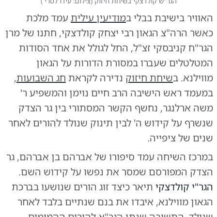
הגר"ש קולדצקי בשיחת חיזוק
(
צילום: עידו לסרי
)
האוויר בישיבת בבלי ב
מודיעין עילית
עמד מלכת
כאשר הרה"צ הגאון רבי יצחק קולדצקי, חתנו של מרן
הגר"ח קניבסקי זצ"ל, החל לגולל את אחד הסודות
המטלטלים שעברו במסורת הדורות על הגאון
מווילנא. ב
שיחת חיזוק
נדירה לקראת
חג השבועות
,
במעמד ראש הישיבה הרב חיים נוימן והמשפיע ר'
משה ארלנגר, נחשף הקשר המסתורי בין גר הצדק
שנשרף על קידוש ה' לבין תינוק שנולד להורים לאחר
שנים של ציפייה.
במרכז השיחה עמד סיפורו של אברהם בן אברהם, גר
הצדק המפורסם שמסר את נפשו על קידוש השם.
הגר"י קולדצקי
תיאר כיצד זוג הורים שנושעו בברכת
הגאון מווילנא, איבדו את בנם שנתיים בלבד לאחר
שנולד. התשובה שנתן הגר"א להורים ההמומים