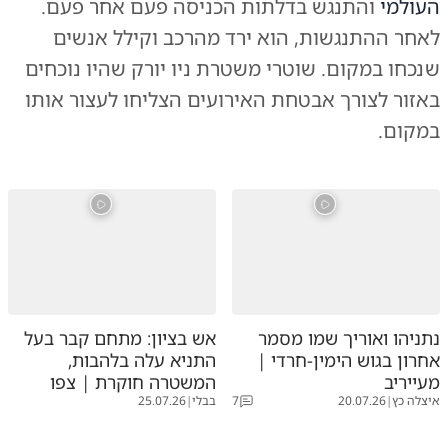
העולמי
והתנגש בדלתות הכניסה פעם אחר פעם.
לאחר ההתנגשות, הוא ירד מהרכב וקילל אנשים
שנכחו במקום. שוטרי משטרת ניו יורק שהיו נוכחים
באזור לצורך אבטחת האירועים הצליחו לעצור אותו
במקום.
נתניהו ואוריך שמו מסמר
אש בציון: מתחם קבר בעל
אחרון בגוש הימין-חרדי |
התניא עלה בלהבות,
מעייריב
המשטרה חוקרת | צפו
איצלה כץ
|
20.07.26
7
בבלי
|
25.07.26