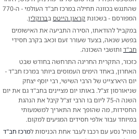
שהתנגש בכוונה תחילה במרכז חב"ד העולמי - ה-770
המפורסם - בשכונת
קראון הייטס
ב
ברוקלין
.
במקביל להודאתו, הסירה התביעה את האישומים
בפשע שנאה, בצעד שעורר זעם וכאב בקרב חסידי
חב"ד
ותושבי השכונה.
כזכור, התקרית החריגה התרחשה בחודש שבט
האחרון, באחד הימים העמוסים ביותר במרכז חב"ד -
יום היארצייט של הרבי השישי, רבי יוסף יצחק
שניאורסון זצ"ל. באותו יום מציינים בחב"ד גם את יום
השנה ה-75 ליום בו הרבי זצ"ל קיבל את הנהגת
החסידות, מה שהופך את התאריך למשמעותי
במיוחד עבור אלפי חסידים המגיעים למקום.
סוהיל נסע עם רכבו לעבר אחת הכניסות ל
מרכז חב"ד