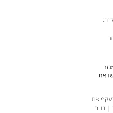
ברג
ר
גזר
שו את
התעסוקה של נשים חרדיות צעירות הגיע ל-85.4% ועקף את
| דו"ח