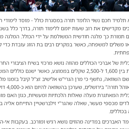
 תלמיד חכם נשוי הלומד תורה במסגרת כולל - מוסד לימודי ח
ים מקדישים את רוב שעות יומם ללימוד תורה, בדרך כלל בשני
ים תמורת כך מלגה חודשית המשולמת על ידי הכולל. המלגה 
ו משלים למשפחה, כאשר במקרים רבים בת הזוג עובדת כדי 
חתית.
ית של אברכי הכוללים מהווה נושא מרכזי בשיח הציבורי החרד
החודשיות נעות בין 1,600 ל-2,500 שקלים בממוצע, כאשר ישנם כו
לירות מכולל "אוהל תורה" בירוש
לית המאתגרת מעלה שאלות הלכתיות ומעשיות, כגון האם מו
דים מכספי מעשר, שאלה שהגר"י זילברשטיין התייחס אליה 
בכוללים.
מד האברכים במדינה מהווים נושא רגיש ומורכב. בעקבות אי-ה