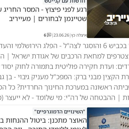
חדשות עם קנייטש
רגע לפני פיצוץ - המסר החריג 
שטיינמן לבחורים | מעייריב
איצלה כץ
|
23.06.26
|
6
אברך נעצר בכביש 6 והוסגר לצה"ל - הפלג הירושלמי והע
טרפים למחאת הרכבים של אגודת ישראל | ה'ד
דים: ועדת חקירה פוליטית בתמורה לחוק יסוד 
 הקצין מבני ברק: המפכ"ל מעניק גיבוי - בן גב
ביתה ראשונה במערכת החינוך החרדית? כל הפ
ת | ההבטחה של רה"י: מי שלומד - לא ייעצר (מ
"השינויים הדמוגרפיים"
האוצר מתכנן: ביטול ההנחות ב