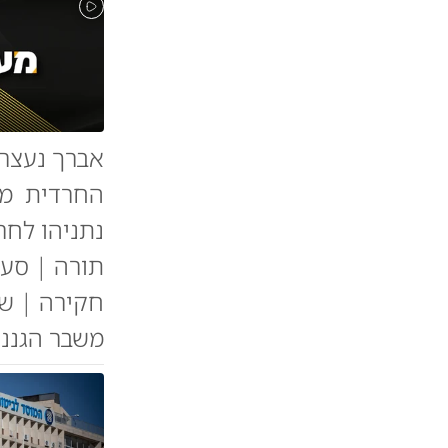
החרדית מצ
נתניהו לחר
תורה | סערת
חקירה | ש
משבר הגננו