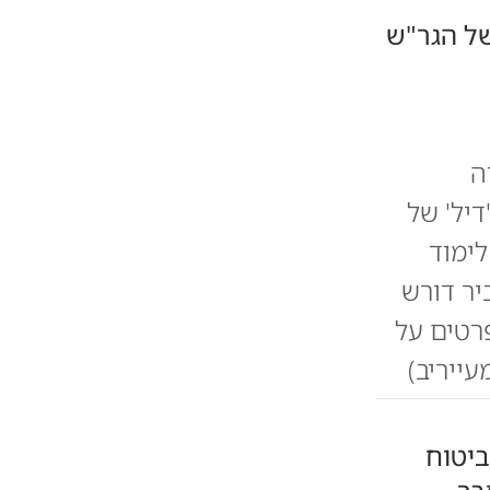
של הגר"ש
דה
יל' של
לימוד
יר דורש
רטים על
עייריב)
ביטוח