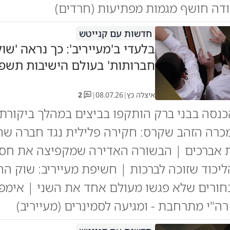
דה חושף מגמות מפתיעות (חרדים)
חדשות עם קנייטש
בלעדי ב'מעייריב': כך נראה 'שו
חברותות' בעולם הישיבות תשפ"
איצלה כץ
|
08.07.26
|
2
נסה בבני ברק הותקפו בביצים במהלך ביקורת 
כרה הזהב שקרס: חקירה פלילית נגד חברה שה
 אברכים | הבשורה האדירה שמקפיצה את חסי
ליכוד שזוכה לברכות | חשיפת מעייריב: שוק ה
חורים שלא פגשו מעולם אחד את השני | אימפר
רה"י מתרחבת - ומגיעה לסמינרים (מעייריב)