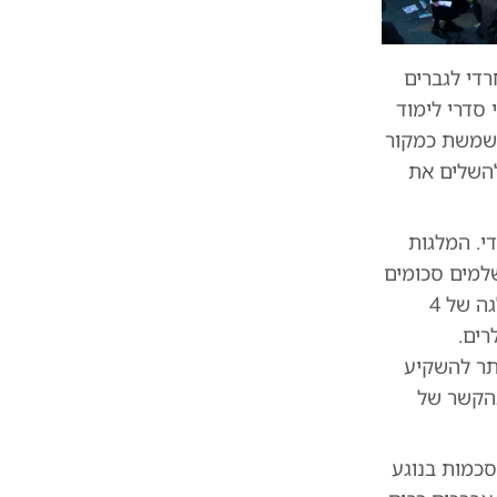
רדי לגברים
 סדרי לימוד
משמשת כמקור
להשלים את
י. המלגות
ללים המשלמים סכומים
גבוהים יותר. לשם השוואה, נחשף כי מרן הגרי"ש אלישיב זצ"ל קיבל בזמנו מלגה של 4
לים, שערכן בהשוואה להיום הוא כ-4,000 דולרים.
תר להשקיע
בהקשר של
סכמות בנוגע