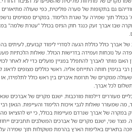
רשמו מקרים של מתיחות פוליטית שהשפיעו על הציבור החרדי. 
דיהם גם בתקופות של סערה פוליטית, כפי שעולה מתיאורים 
 בכולל תוך שמירה על שגרת הלימוד. במקרים מסוימים נרשמו 
רה שבו אברך זעק כנגד חוק הגיוס בכולל "עטרת שלמה" במוד
.
של אברך כולל כוללת הגעה לסדרי לימוד קבועים, לעיתים בה
פדה על נוכחות ועמידה בדרישות הכולל. שאלות הלכתיות מעש
ן האם מותר לאברך להתפלל במניין פועלים כדי לא לאחר לכו
רבי בנימין חותה התייחס אליה. ראשי כוללים מצופים לדאוג ל
שעולה ממקרים של תרומת איברים בין ראש כולל לתלמידו, או מ
שלום לכל אברך.
יים מעוררים דילמות מורכבות. ישנם מקרים של אברכים שנא
, מה שמעורר שאלות לגבי איכות הלימוד והעייפות. הגאון רבי
ק במקרה של אברך שנרדם מעייפות בכולל, כי יש להוציאו מהכ
ה. מצד שני, ישנם מקרים של אברכים המשלבים תחביבים ייחודי
שזכה בתארים באליפות הארץ בהרמת משקולות תוך שמירה על