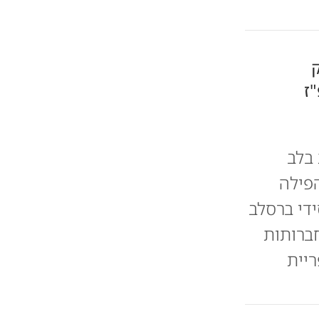
ק
ז
בלב
פילה
די ברסלב
חברותות
יית