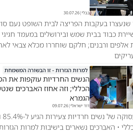
בבלי
|
30.07.26
ים שנעצרו בעקבות הפריצה לבית השופט נעם סול
ירת כבוד בבית שמש ובירושלים במעמד חגיגי
אלפים ורבנים; חלקם שוחררו מכלא צבאי לאח
ריקים
למרות הגזרות - זו הבשורה המשמחת
הנשים החרדיות עוקפות את המ
הכללי; וזה אחוז האברכים שנט
הגמרא
דוד ישראלי
|
09.07.26
שיעור 
לי • האברכים נשארים בישיבות למרות הגזרות 