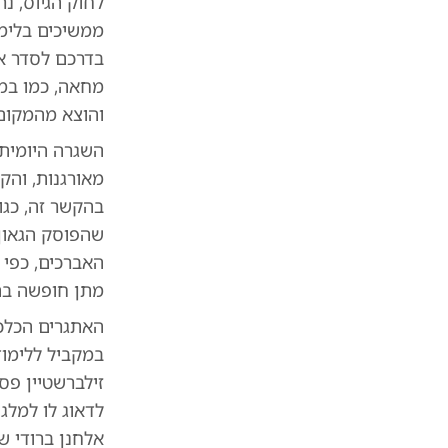
לחוק הגיוס, נ
ממשיכים בלימו
בדרכם לסדר א'
מחאה, כמו במק
והוצא מהמקום
השגרה היומית 
מאורגנות, והק
בהקשר זה, כגו
שהפוסק הגאון 
האברכים, כפי 
מתן חופשה בת
האתגרים הכלכל
במקביל ללימוד
זילברשטיין פס
לדאוג לו למלג
אלחנן ברודי 