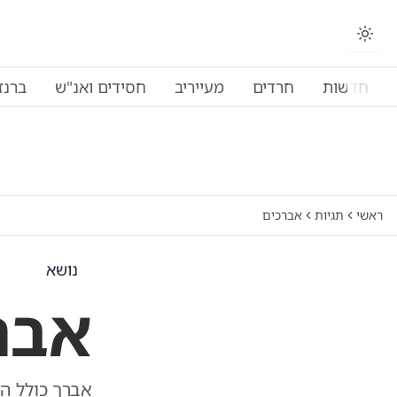
חדשות
חרדים
מעייריב
חסידים ואנ"ש
ברנז
ראשי
תגיות
אברכים
נושא
אבר
אברך כולל הו