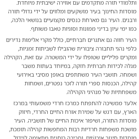
ותלמודי תורה מתקדמים עם אווירה ישיבתית מיוחדת.
מוסדות החינוך בעיר מושקעים ומלווים על ידי גדולי תורה
ורבנים. העיר גם מארחת כנסים מקצועיים בנושאי הלכה,
כמו ימי עיון בדיני ממונות וסוגיות טאבו משותף.
העיר חווה גם אתגרים חברתיים, כולל מקרי אלימות נדירים
כלפי נהגי תחבורה ציבורית שהובילו לשביתות זמניות,
ומקרים פליליים שטופלו על ידי המשטרה. עם זאת, הקהילה
מגלה לכידות חברתית חזקה, במיוחד בעתות משבר
ושמחה. תושבי העיר משתתפים באופן מסיבי באירועי
קהילה, הכנסות ספרי תורה לזכר נפטרים, ושמחות
משפחתיות של מנהיגי הקהילה.
אלעד ממשיכה להתפתח כמרכז חרדי משמעותי במרכז
הארץ, עם דגש על שמירת אורח החיים החרדי, חיזוק
מוסדות התורה, ושיפור איכות החיים של תושביה. העיר
מושכת משפחות חרדיות רבות המחפשות קהילה תומכת,
מוסדות חינוך איכוtiים, וסביבה רוחנית מתאימה לגידול