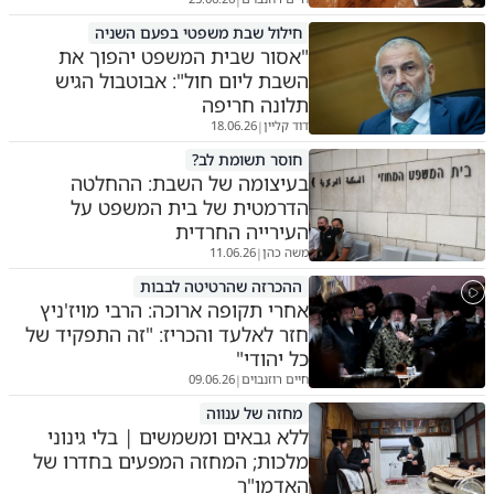
חילול שבת משפטי בפעם השניה
"אסור שבית המשפט יהפוך את
השבת ליום חול": אבוטבול הגיש
תלונה חריפה
דוד קליין
18.06.26
|
חוסר תשומת לב?
בעיצומה של השבת: ההחלטה
הדרמטית של בית המשפט על
העירייה החרדית
משה כהן
11.06.26
|
ההכרזה שהרטיטה לבבות
אחרי תקופה ארוכה: הרבי מויז'ניץ
חזר לאלעד והכריז: "זה התפקיד של
כל יהודי"
חיים רוזנבוים
09.06.26
|
מחזה של ענווה
ללא גבאים ומשמשים | בלי גינוני
מלכות; המחזה המפעים בחדרו של
האדמו"ר