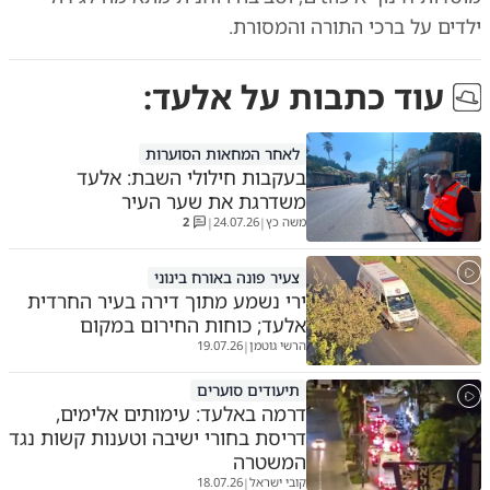
ילדים על ברכי התורה והמסורת.
עוד כתבות על
אלעד
:
לאחר המחאות הסוערות
בעקבות חילולי השבת: אלעד
משדרגת את שער העיר
משה כץ
24.07.26
2
|
|
צעיר פונה באורח בינוני
ירי נשמע מתוך דירה בעיר החרדית
אלעד; כוחות החירום במקום
הרשי גוטמן
19.07.26
|
תיעודים סוערים
דרמה באלעד: עימותים אלימים,
דריסת בחורי ישיבה וטענות קשות נגד
המשטרה
קובי ישראל
18.07.26
|