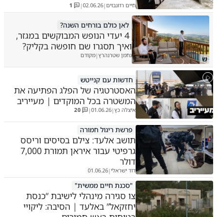
חיים רוזנבוים
02.06.26
1
|
|
לאן כולם בורחים השנה?
4 יעדי הנופש המבוקשים במגזר,
ואיך תסגרו שם חופשה בקליק?
נחמן שטרנהרץ
מקודם
|
ש
חדשות עם קנייטש
האסטרטגיה של הפלג הפתיעה את
המשטרה בכל המוקדים | מעייריב
איצלה כץ
01.06.26
20
|
|
פרשת ריגול חמורה
תושב אלעד: צילם בסיסים וריסס
גרפיטי עבור איראן תמורת 7,000
דולר
דוד ישראלי
01.06.26
|
"סכנת חיים ממשית"
צו סגירה מינהלי לישיבת “כנסת
יחזקאל” באלעד | הסיבה: ליקויי