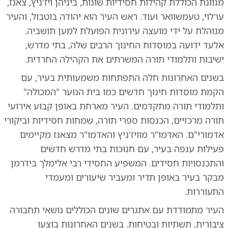
מגוונת הכוללת קהילות חסידיות שונות, ביניהן ויז'ניץ, צאנז,
ערלוי, טעמשוואר ועוד. ראש העיר הוא יהודה בוטבול, והעיר
מנוהלת על ידי מועצה עירונית הפועלת למען תושביה.
אלעד ידועה במוסדות החינוך הרבים שלה, בתי מדרש,
ישיבות ותלמודי תורה המשרתים את הקהילה החרדית.
בשנים האחרונות חלה התפתחות משמעותית בעיר, עם
הקמת מוסדות חינוך חדשים כמו בית הנוער "המכולה"
ותלמודי תורה מתקדמים. העיר מארחת באופן קבוע אירועי
תורה מרכזיים, הכנסות ספרי תורה, שמחות חסידיות וביקורי
אדמורי"ם. האדמו"ר מוויז'ניץ והאדמו"ר מצאנז מקיימים
פעילות ענפה בעיר, עם חנוכות בתי מדרש חדשים
והתכנסויות חסידים. המשפיע החסידי רבי אלימלך בידרמן
מבקר בעיר באופן תדיר ומעביר שיעורים ומעמדי
התעוררות.
העיר מתמודדת עם אתגרים שונים הכוללים נושאי תחבורה
ציבורית, תשתיות ובטיחות. בשנים האחרונות בוצעו