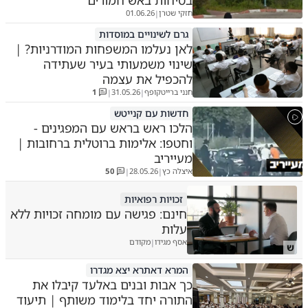
בטיחות באש חמורים
חזקי שטרן
01.06.26
|
גרם לשינויים במוסדות
לאן נעלמו המשפחות המודרניות? |
שינוי משמעותי בעיר שעתידה
להכפיל את עצמה
חנני ברייטקופף
31.05.26
1
|
|
חדשות עם קנייטש
הלכו ראש בראש עם המפגינים -
וחטפו: אלימות ברוטלית ברחובות |
מעייריב
איצלה כץ
28.05.26
50
|
|
זכויות רפואיות
חינם: פגישה עם מומחה זכויות ללא
עלות
אסף מגידו
מקודם
|
ש
המרא דאתרא יצא מגדרו
כך אבות ובנים באלעד קיבלו את
התורה יחד בלימוד משותף | תיעוד