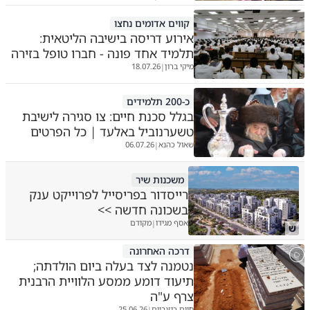
קווים אדומים נחצו
אירוע דריסה בישיבה הליטאית:
תלמיד אחד פונה - חברו טופל בזירה
מיקי ברון
18.07.26
|
כ-200 תלמידים
בגלל סכנת חיים: צו סגירה לישיבת
טשערנוביל באלעד | כל הפרטים
שאול כהנא
06.07.26
|
משכנות שיר
רייסדור בפריסייל לפרוייקט ענק
בשכונה חדשה >>
אסף מגידו
מקודם
|
ש
דרכה האחרונה
נטמנה לצד בעלה ביום הולדתה;
תיעוד דומע ממסע הלוויית הרבנית
צרף ע"ה
חיים רוזנבוים
25.06.26
|