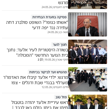
מרגש
חיים רוזנבוים
24.05.26
|
פסיקה בוועדת הבחירות
"אשתו כגופו"? השופט סולברג דחה
עתירה נגד יפה דרעי
משה כץ
24.05.26
|
חנוך לנער
בשורה היסטורית לעיר אלעד: נחנך
בית הנוער החדשני "המכולה"
חזקי שטרן
19.05.26
2
|
|
מהטיש ועד לביקור בכיתות
מרגש: ילדי אלעד קיבלו את האדמו"ר
מערלוי בבגדי שבת ודגלים • צפו
חיים רוזנבוים
12.05.26
|
מזל טוב
ראש עיריית אלעד יהודה בוטבול
חיתן את ביתו; כולם באו לכבד |