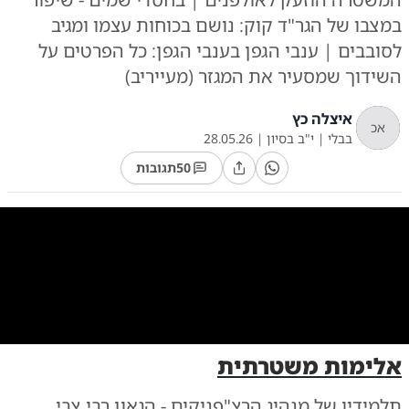
במצבו של הגר"ד קוק: נושם בכוחות עצמו ומגיב
לסובבים | ענבי הגפן בענבי הגפן: כל הפרטים על
השידוך שמסעיר את המגזר (מעייריב)
איצלה כץ
אכ
בבלי
|
י"ב בסיון
|
28.05.26
50
תגובות
0:00
/
10:47
10
10
אלימות משטרתית
ה | יעקב כהן | משה גולדשטיין | מוטי גרין | באדיבות המצלם | פלאש 90
תלמידיו של מנהיג הרצ"פניקים - הגאון רבי צבי