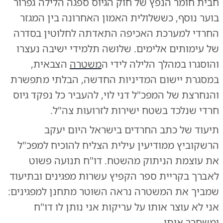
חבית חומר הנפץ של חוק הגיוס ספגה הלילה גפרור
בוער נוסף, כששלולית האמון האחרונה בין המגזר
החרדי למערכת האכיפה התאדתה לחלוטין בסדרה
של עימותים אלימים. שלושה תלמידי ישיבה נעצרו
והוסגרו במהלך הלילה לידי ה
משטרה
הצבאית,
במסגרת יישום המדיניות החדשה, הבלתי מתפשרת
והנחרצת של המפכ"ל דני לוי, להעביר כל נפקד גיוס
חרדי שנלכד בשטח ישירות לזרועות צה"ל.
תיעוד של כתב החרדים בישראל היום יעקב
הרשקוביץ ממודיעין עילית הצליח להוכיח למפכ"ל
את עוצמת הניתוק מהשטח. דו"ח תנועה פשוט
לאברך בקריית ספר הקפיץ עשרות מפגינים ובתיעוד
שמביך את המשטרה נראה השוטר מתחנן למפגינים:
אני לא עוצר אותו על עריקות אני נותן לו דו"ח
ומשחרר אותו.