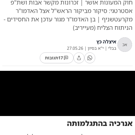
חוק המעונות אושר | זכרונות מקשר אבות ושת"פ
אסטרטגי: סיקור מביקור הראש"ל אצל האדמו"ר
מקרעטשניף | בן האדמו"ר מגור עדכן את החסידים -
הניתוח הצליח (מעייריב)
איצלה כץ
אכ
בבלי
|
י"א בסיון
|
27.05.26
17
תגובות
0:00
/
11:45
10
10
אנרכיה בהתגלמותה
90 | א. שטול - מהנעשה ונשמע | שוקי לרר