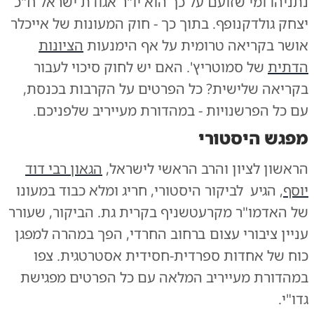
נתניהו ומי שזועם על כך הוא יו"ר אגודת ישראל ח"כ
יצחק גולדקנופף. בתוך כך - חוק המעונות של אייכלר
אושר בקריאה טרומית על אף הימנעות
הציונות
הדתית
של סמוטריץ'. האם יש לחוק סיכוי לעבור
בקריאה שלישית? כל הפרטים על הקרבות בכנסת,
עם כל הפרשנויות - במהדורת מעייריב שלפניכם.
מפגש היסטורי
הראשון לציון והרב הראשי לישראל,
הגאון רבי דוד
יוסף
, הגיע לביקור היסטורי, חריג ומלא כבוד במעונו
של האדמו"ר מקרעטשניף בקרית גת. הביקור, שעורר
עניין ציבורי עצום ברחוב החרדי, הפך במהרה למפגן
כוח של אחדות ספרדית-חסידית אסטרטגית. צפו
במהדורת מעייריב המלאה עם כל הפרטים מפגישת
גדו"י.