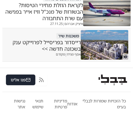
לקראת הוזלת מחירי הטיסות?
הבשורות של מנכ"ל וויז אייר בפגישה
עם שרת התחבורה
איציק אברהם
27.11.25
|
משכנות שיר
רייסדור בפריסייל לפרוייקט ענק
בשכונה חדשה >>
אסף מגידו
מקודם
|
ש
פנו אלינו
RSS
כל הזכויות שמורות לבבלי
מדיניות
תנאי
נגישות
אודות
בע״מ
פרטיות
שימוש
אתר