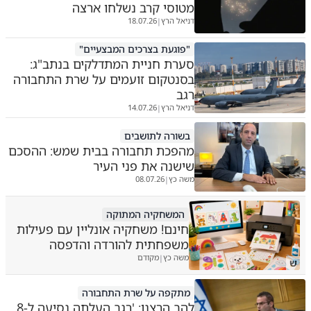
מטוסי קרב נשלחו ארצה
דניאל הרץ
18.07.26
|
"פוגעת בצרכים המבצעיים"
סערת חניית המתדלקים בנתב"ג:
בסנטקום זועמים על שרת התחבורה
רגב
דניאל הרץ
14.07.26
|
בשורה לתושבים
מהפכת תחבורה בבית שמש: ההסכם
שישנה את פני העיר
משה כץ
08.07.26
|
המשחקיה המתוקה
חינם! משחקיה אונליין עם פעילות
משפחתית להורדה והדפסה
משה כץ
מקודם
|
ש
מתקפה על שרת התחבורה
להב הרצנו: 'רגב העלתה נסיעה ל-8