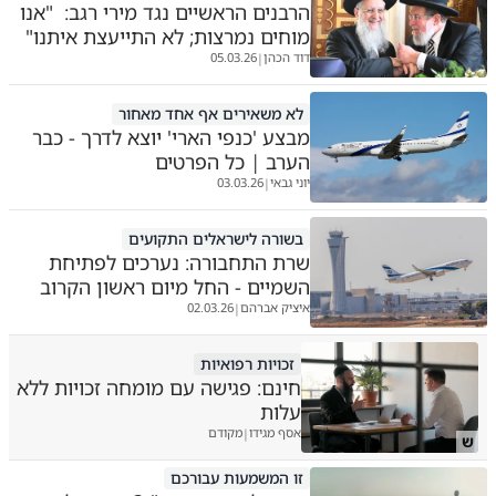
הרבנים הראשיים נגד מירי רגב: "אנו
מוחים נמרצות; לא התייעצת איתנו"
דוד הכהן
05.03.26
|
לא משאירים אף אחד מאחור
מבצע 'כנפי הארי' יוצא לדרך - כבר
הערב | כל הפרטים
יוני גבאי
03.03.26
|
בשורה לישראלים התקועים
שרת התחבורה: נערכים לפתיחת
השמיים - החל מיום ראשון הקרוב
איציק אברהם
02.03.26
|
זכויות רפואיות
חינם: פגישה עם מומחה זכויות ללא
עלות
אסף מגידו
מקודם
|
ש
זו המשמעות עבורכם