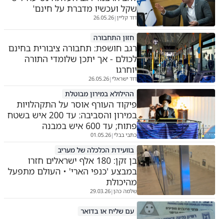
שקל ועכשיו מדברת על חינם'
דוד קליין
26.05.26
|
חזון התחבורה
רגב חושפת: תחבורה ציבורית בחינם
לכולם - אך יתכן שלומדי התורה
יוחרגו
דוד ישראלי
26.05.26
|
ההילולא במירון מבוטלת
פיקוד העורף אוסר על התקהלויות
במירון והסביבה: עד 200 איש בשטח
פתוח; עד 600 איש במבנה
כתבי בבלי
01.05.26
|
בוועידת הכלכלה של מעריב
בן זקן: 180 אלף ישראלים חזרו
במבצע 'כנפי הארי' • העולם מתפעל
מהיכולת
שלמה כהן
29.03.26
|
עם שליח או בדואר