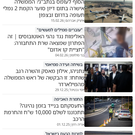
הסוף לעומס בנתב"ג? הממשלה
אישרה בתום דיון סוער הקמת 2 נמלי
תעופה בדרום ובצפון
איציק אברהם
15.02.26
|
"עוברים ממילים למעשים"
האלימות נגד נהגי האוטובוסים | זה
הפתרון שמצאה שרת התחבורה:
"חציית קו אדום"
בני סולומון
04.02.26
|
בשיחה ועידה ממיאמי
נתניהו, אילון מאסק והשרה רגב
שוחחו: זו הבקשה של ראש הממשלה
מהמילארדר
יוסי נכטיגל
29.12.25
|
החמרת האכיפה
התעסקתם בנייד בזמן נהיגה?
תתכוננו לשלם 10,000 ש"ח והחרמת
הרכב
אריה רוזן
01.12.25
|
למרות הכעס בישראל