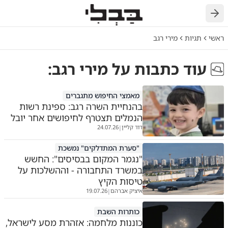
חזרה
ראשי
תגיות
מירי רגב
עוד כתבות על
מירי רגב
:
מאמצי החיפוש מתגברים
בהנחיית השרה רגב: ספינת רשות
הנמלים תצטרף לחיפושים אחר יובל
דוד קליין
24.07.26
|
"סערת המתדלקים" נמשכת
"נגמר המקום בבסיסים": החשש
במשרד התחבורה - וההשלכות על
טיסות הקיץ
איציק אברהם
19.07.26
|
כותרות השבת
כוננות מלחמה: אזהרת מסע לישראל,