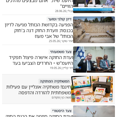
היועמ"שית: "אתם מבצעים מהלכים
הזויים"
בבלי
28.06.26
|
דיון קולני וסוער
הפגיעה בקדושת הכותל מגיעה לדיון
בכנסת: וועדת החוק דנה ב'חוק
הכותל' של אבי מעוז
יאיר טוקר
25.05.26
|
צעד משמעותי
ועדת החוקה אישרה פיצול תפקיד
היועמ"ש • החרדים הצביעו בעד
דוד קליין
19.05.26
|
המשחקיה המתוקה
חינם! משחקיה אונליין עם פעילות
משפחתית להורדה והדפסה
משה כץ
מקודם
|
ש
צעד היסטורי
ועדת החוקה סיימה את הכנת החוק