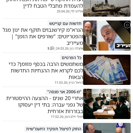
להעמדת מחבלי הטבח לדין
אליהו לוי
29.04.26
|
חדשות עם קנייטש
הגרא"מ קירשנבוים תוקף את ינון מגל
והפטריוטים: "שורפים את הזמן" |
מעייריב
איצלה כץ
24.03.26
5
|
|
כל הפרטים
משתמשים הרבה בכסף מזומן? כדי
לכם לקרוא את ההנחיות החדשות
הבאות
דניאל הרץ
11.03.26
|
"מ-2006 אני מנסה"
אחרי 20 שנים - ההצעה ההיסטורית
של גפני עברה: בתי דין יעסוקו
בבוררות אזרחית
יואלי זילברמן
17.02.26
|
החוק לפיצול תפקיד היועמ"שית