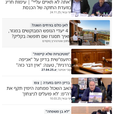
"אתה לא תאיים עליי" | עימות חריג
בוועדת החוקה של הכנסת
יוני גבאי
24.11.25
|
לאן כולם בורחים השנה?
4 יעדי הנופש המבוקשים במגזר,
ואיך תסגרו שם חופשה בקליק?
נחמן שטרנהרץ
מקודם
|
ש
"מוטיבציות שלא קיימות"
היועמ"שית בדיון על "אכיפה
בררנית", טענה: "אין דבר כזה"
קובי אטינגר
ע.
27.04.25
|
בדיון היום בוועדה | צפו
האב השכול ממחנה הימין תקף את
רה"מ: 'לא פועלים לניצחון'
יוני גבאי
10.03.25
|
"לא בן משפחה"