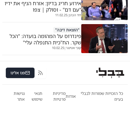
אירוע חריג בדיון: אזרח הניף את ידיו
"עם דם" - וסולק | צפו
דוד הכהן
11.02.25
|
"הוצאת דיבה"
פינדרוס על המהומה בועדה: "הכל
שקר. הח"כית התנפלה עלי"
קובי אטינגר
10.02.25
|
פנו אלינו
RSS
כל הזכויות שמורות לבבלי
מדיניות
תנאי
נגישות
אודות
בע״מ
פרטיות
שימוש
אתר