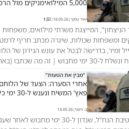
5,000 המילואימניקים מול הרמטכ"ל
יאיר טוקר
|
18.05.26
|
1
 הניצחון", המייצגת משרתי מילואים, משפחות
ים ומשפחות שכולות, שיגרה מכתב חריף לרמטכ
יל זמיר, בדרישה לבטל את עונש הנידון של הל
מחבוש | זה מה שכתבו (בארץ)
"מבין את הטעות"
אחרי הסערה: הצעד של הלוחם
פאץ' המשיח ונענש ל-30 ימי כלא
ב. ניסני
|
14.05.26
הלוחם מחטיבת הנח"ל, שנדון ל-30 ימי מחבוש ל