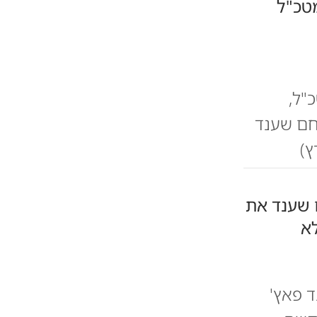
"ל,
וחם שענד
 שענד את
אחר שענד פאץ'