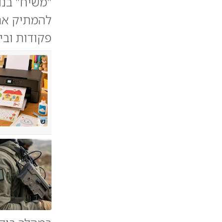
"משיח" בנ
להמתיק את 
פקודות וב
ש