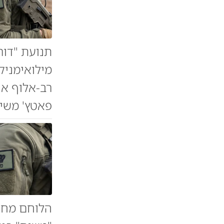
תנועת "דור
מילואימניק
רב-אלוף אי
פאטץ' משיח ונשלח ל-30 ימי 