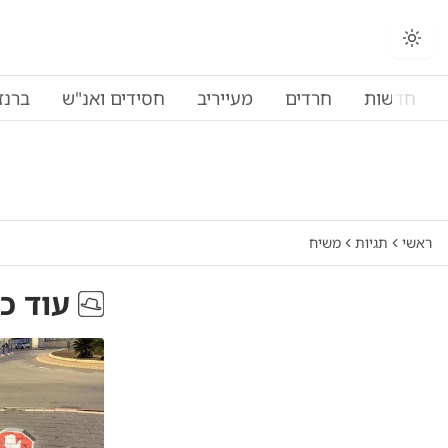
חדשות
חרדים
מעייריב
חסידים ואנ"ש
ברנז
ראשי
תגיות
משיח
עוד כ