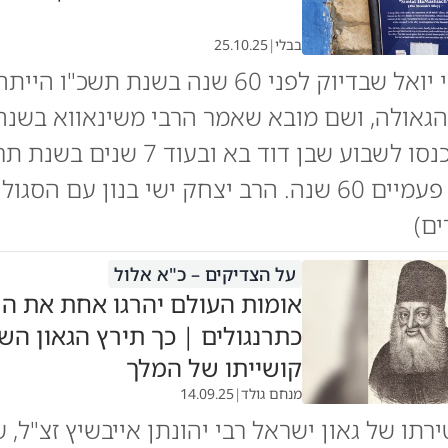
בבלי
|
25.10.25
מובא בדברי יואל שבדיוק לפני 60 שנה בשנת תשכ"ו היית
גאולה, ושם מובא שאמר הרבי משינאווא בשנה
פטירתו שנכנסו לשבוע שבן דוד בא ובעוד 7 שנ
בדיוק לפני פעמיים 60 שנה. הרב יצחק ישי בנון עם ה
ם)
על הצדיקים – כ"א אלול
אומות העולם יהרגו אחת את ה
כתרנגולים | כך תירץ הגאון השנ
קושייתו של המלך
מנחם גולד
|
14.09.25
רתו של גאון ישראל רבי יהונתן אייבשיץ זצ"ל, 