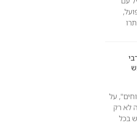
ל עם
י מחבוש בפועל,
ותרו
בי
ש
חים", על
 לא רק
ש בכל