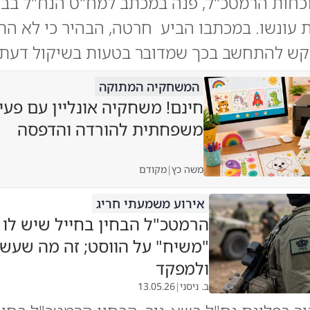
וכחות הרמטכ"ל, פנה במכתב למח"ט הנח"ל בב
עונשו. במכתבו הביע חרטה, הבהיר כי לא התכ
יקש להתחשב בכך שמדובר בטעות בשיקול דעת 
המשחקיה המתוקה
חינם! משחקיה אונליין עם פעי
משפחתית להורדה והדפסה
משה כץ
|
מקודם
אירוע משמעתי חריג
הרמטכ"ל הבחין בחייל שיש לו 
"משיח" על הווסט; זה מה שעשה
ולמפקד
ב. ניסני
|
13.05.26