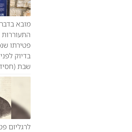
התעוררות ה
שבת (חסידי
לרגליום פטי