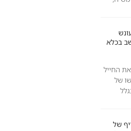
ונש
ישב בכלא
את החייל
שו של
יום בכלא בגלל
יף של