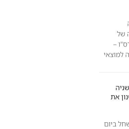
ה
 של
ים בשנת תרס"ו –
סגולה למוצאי
שניה
ון את
שחל ביום