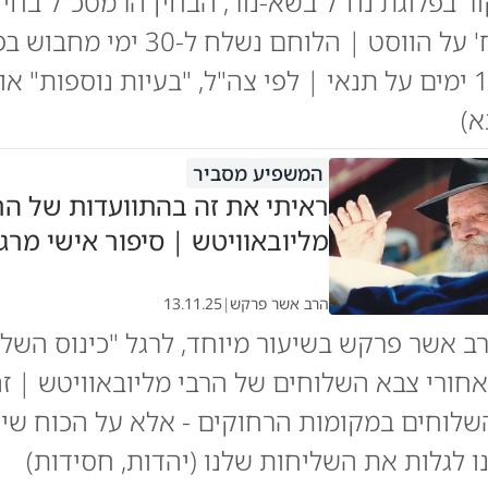
ר בפלוגת נח"ל בשא-נור, הבחין הרמטכ"ל בחיי
פאץ' 'משיח' על הווסט | הלוחם נשלח ל-30 ימ
מפקדו ל-14 ימים על תנאי | לפי צה"ל, "בעיות נוספות" א
א)
המשפיע מסביר
ראיתי את זה בהתוועדות של הר
מליובאוויטש | סיפור אישי מרג
הרב אשר פרקש
|
13.11.25
 אשר פרקש בשיעור מיוחד, לרגל "כינוס השלו
ורי צבא השלוחים של הרבי מליובאוויטש | זה
שלוחים במקומות הרחוקים - אלא על הכוח שי
 לגלות את השליחות שלנו (יהדות, חסידות)