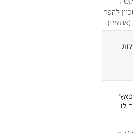
קשה
וון להפר
(אנשים)
לות
פאץ'
 לו