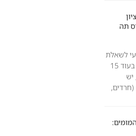
ון
ס תה
ועי לשאלת
ביאת המשיח לפני סוף העולם | הרב הסביר כי "מקסימום בעוד 15
ו, יש
(חרדים,
מומים: