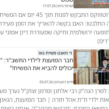
ישראל גרוס
|
17.07.26
הרב לארי רוטוווקס התבקש לפנות תוך 45 יום 
 התלבטו: האם בקשה להאריך את הזמן מעידה
תופעה ירושלמית ותיקה שמעוררת דיון אמוני ע
דים)
וי וואנט משיח נאו
חבר המועצת לילדי התשב"ר: "
יכולים להביא את המשיח!"
חיים רוזנבוים
|
05.07.26
 למרן הגה"ק רבי אלחנן וסרמן זצוק"ל נערך מ
ות ילדי ת"ת אהל תורה | חבר המועצת, הגאון 
 במשאו המרכזי: 'תבקשו מהקב"ה, אנחנו רוצים 