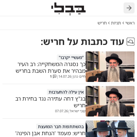
חזרה
ראשי
תגיות
חריש
עוד כתבות על
חריש
:
"מעשיי יקרבו"
כך נסגרה המשחקייה: רב העיר
מבהיר את סערת השבת בחריש
חיים כהן
14.07.26
1
|
|
אין עילה להתערבות
בג"ץ דחה עתירה נגד בחירת רב
חריש
קובי ישראל
07.07.26
|
בהשתתפות חבר המועצת
חריש: מעמד 'הנחת אבן הפינה'