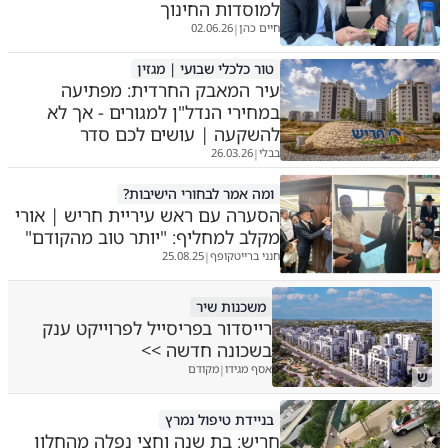
למוסדות החינוך
חיים כהן
02.06.26
|
טור כלכלי שבועי | מגזין
עיר המאבק החרדית: מפתיעה
במחירי הנדל"ן למגורים - אך לא
להשקעה | עושים לכם סדר
בבלי
26.03.26
|
ומה אמר לבחורי הישיבות?
הסערה עם ראש עיריית חריש | אורי
מקלב למחליף: "יותר טוב מהקודם"
חנני ברייטקופף
25.08.25
|
משכנות שיר
רייסדור בפריסייל לפרוייקט ענק
בשכונה חדשה >>
אסף מגידו
מקודם
|
ש
בניידת טיפול נמרץ
חריש: בת שנה וחצי נפלה מהחלון