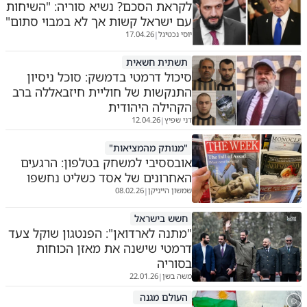
לקראת הסכם? נשיא סוריה: "השיחות
עם ישראל קשות אך לא במבוי סתום"
יוסי נכטיגל
17.04.26
|
תשתית חשאית
סיכול דרמטי בדמשק: סוכל ניסיון
התנקשות של חוליית חיזבאללה ברב
הקהילה היהודית
דני שפיץ
12.04.26
|
"מנותק מהמציאות"
אובססיבי למשחק בטלפון: הרגעים
האחרונים של אסד כשליט נחשפו
שמשון הייניקן
08.02.26
|
חשש בישראל
"מתנה לארדואן": הפנטגון שוקל צעד
דרמטי שישנה את מאזן הכוחות
בסוריה
משה בשן
22.01.26
|
העולם מגנה