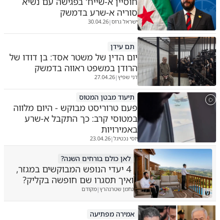
חוסיין א-שייח' בפגישה עם נשיא
סוריה א-שרע בדמשק
ישראל גרוס
30.04.26
|
תם עידן
יום הדין של משטר אסד: בן דודו של
הרודן במשפט ראווה בדמשק
דני שפיץ
27.04.26
|
תיעוד מבטן המטוס
פעם טרוריסט מבוקש - היום מלווה
במטוסי קרב: כך התקבל א-שרע
באמירויות
יוסי נכטיגל
23.04.26
|
לאן כולם בורחים השנה?
4 יעדי הנופש המבוקשים במגזר,
ואיך תסגרו שם חופשה בקליק?
נחמן שטרנהרץ
מקודם
|
ש
אמירה מפתיעה