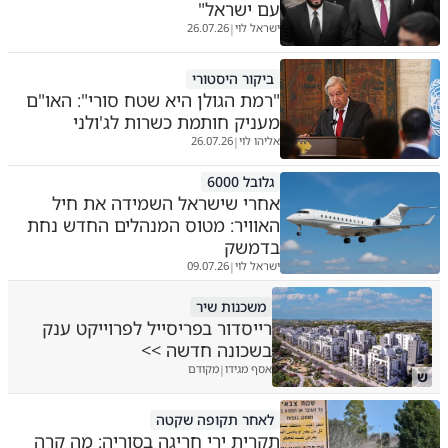
עם ישראל"
ישראל לוי
26.07.26
|
ביקור היסטורי
"רמת הגולן היא שטח סורי": האו"ם
מעניק חותמת כשרות לג'ולני
אליהו לוי
26.07.26
|
גלובל 6000
אחרי שישראל השמידה את חיל
האוויר: מטוס המנהלים החדש נחת
בדמשק
ישראל לוי
09.07.26
|
משכנות שיר
רייסדור בפריסייל לפרוייקט ענק
בשכונה חדשה >>
אסף מגידו
מקודם
|
ש
לאחר תקופה שקטה
תקרית ירי חריגה בסוריה: מה קרה