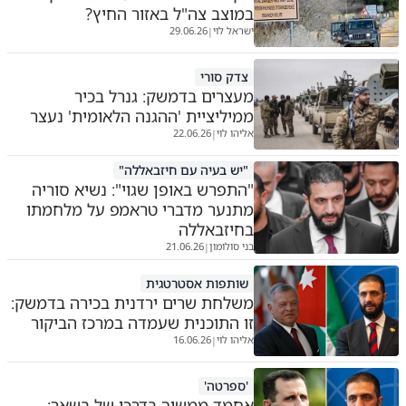
במוצב צה"ל באזור החיץ?
ישראל לוי
29.06.26
|
צדק סורי
מעצרים בדמשק: גנרל בכיר
ממיליציית 'ההגנה הלאומית' נעצר
אליהו לוי
22.06.26
|
"יש בעיה עם חיזבאללה"
"התפרש באופן שגוי": נשיא סוריה
מתנער מדברי טראמפ על מלחמתו
בחיזבאללה
בני סולומון
21.06.26
|
שותפות אסטרטגית
משלחת שרים ירדנית בכירה בדמשק:
זו התוכנית שעמדה במרכז הביקור
אליהו לוי
16.06.26
|
'ספרטה'
אחמד ממשיך בדרכו של בשאר: