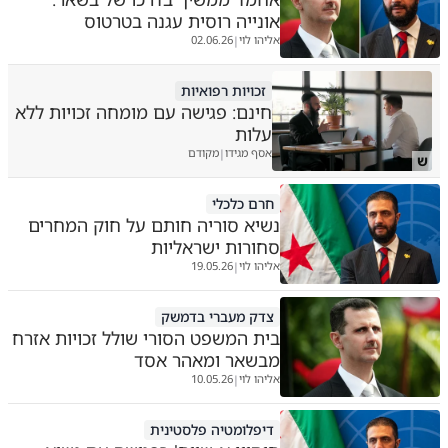
אונייה רוסית עגנה בטרטוס
אליהו לוי
02.06.26
|
זכויות רפואיות
חינם: פגישה עם מומחה זכויות ללא
עלות
אסף מגידו
מקודם
|
ש
חרם כלכלי
נשיא סוריה חותם על חוק המחרים
סחורות ישראליות
אליהו לוי
19.05.26
|
צדק מעברי בדמשק
בית המשפט הסורי שולל זכויות אזרח
מבשאר ומאהר אסד
אליהו לוי
10.05.26
|
דיפלומטיה פלסטינית