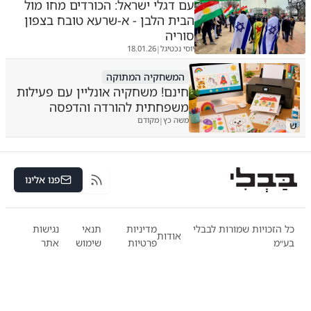
עם דגלי ישראל: הכורדים מחו מול
הבית הלבן - א-שרעא טובח בצפון
סוריה
יוסי נכטיגל
18.01.26
|
המשחקיה המתוקה
חינם! משחקיה אונליין עם פעילות
משפחתית להורדה והדפסה
משה כץ
מקודם
|
ש
פנו אלינו
RSS
כל הזכויות שמורות לבבלי
מדיניות
תנאי
נגישות
אודות
בע״מ
פרטיות
שימוש
אתר