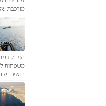
מורכבת של 
הזינוק במח
משפחות לחז
בנשים וילד