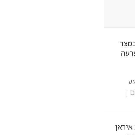
לים במצר
פרעה
בצע
 רף 100 הדולרים |
איראן