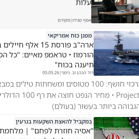
עלות
אסף מגידו
|
מקודם
מפגן כוח אמריקאי
ארה"ב פורסת 15 אלף חיי
הורמוז • טראמפ מאיים: "כל ה
תיענה בכוח"
דוד הכהן וב. ניסני
|
05.05.26
הפיקוד המרכזי חושף: 100 מטוסים ומשחתות טילים במ
Project Freedom • מחיר הנפט חוצה את
בוהה ביותר בעשור (בעולם)
במקביל להאצת השקעות בגרעין
"אסיה חוזרת לפחם" | מלחמת 