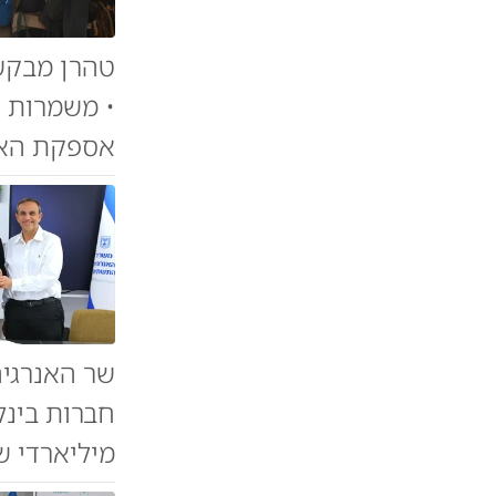
טהרן מבקש
• משמרות ה
אספקת האנר
חברות בינל
מיליארדי ש