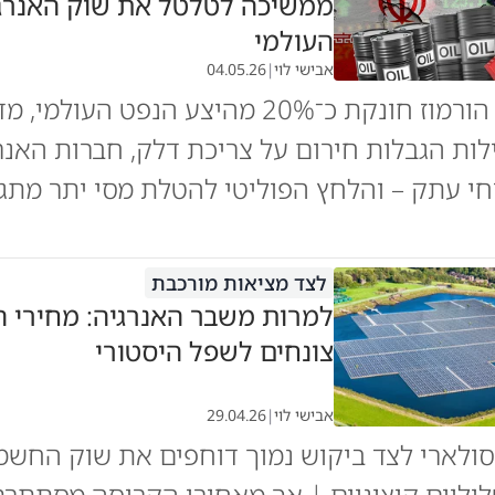
ממשיכה לטלטל את שוק האנרג
העולמי
אבישי לוי
|
04.05.26
סגירת מצר הורמוז חונקת כ־20% מהיצע הנפט העולמי
ות הגבלות חירום על צריכת דלק, חברות האנר
חי עתק – והלחץ הפוליטי להטלת מסי יתר מתג
לצד מציאות מורכבת
למרות משבר האנרגיה: מחירי 
צונחים לשפל היסטורי
אבישי לוי
|
29.04.26
 סולארי לצד ביקוש נמוך דוחפים את שוק החשמ
יליים קיצוניים | אך מאחורי הקריסה מסתתרת