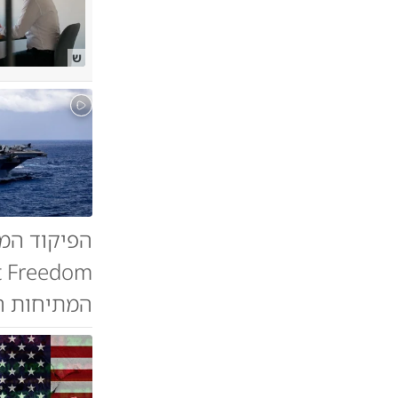
ש
המתיחות הג