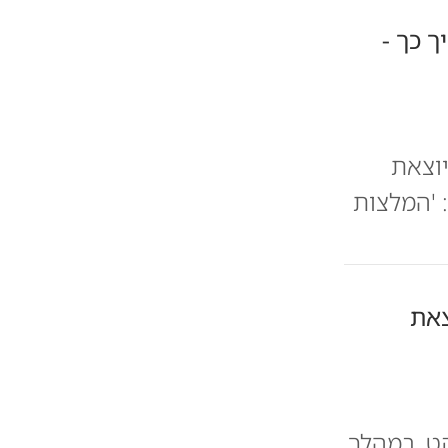
 כך -
יוצאת
 'המלצות
צאת
ט, במהלך