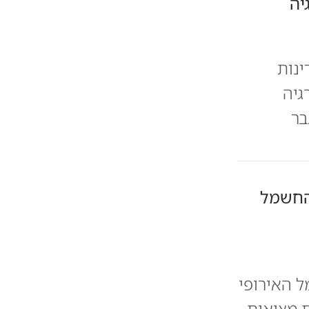
יה
, מדינות
גיה
בר
החשמל
ל האירופי
 מציאות