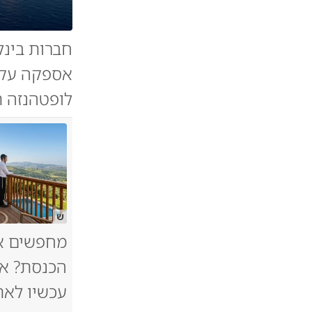
חברות בינל
אספקה עקב
לופטהנזה תקצץ 20 אלף ט
ש
מחפשים א
הכנסת? אל
עכשיו לאת