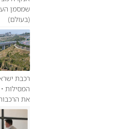
שמסמן העמ
(בעולם)
רכבת ישראל
המסילות • ב
את הרכבות'