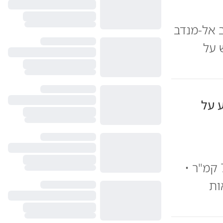
 אל-מנדב
 על
ע על
שר האנרגיה אלי כהן משיק הליך תחרותי חמישי על 7,100 קמ"ר •
ות