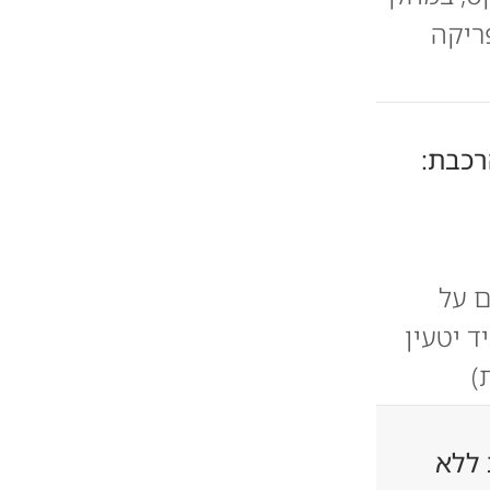
ריקה
רכבת:
ם על
ד יטעין
)
 ללא