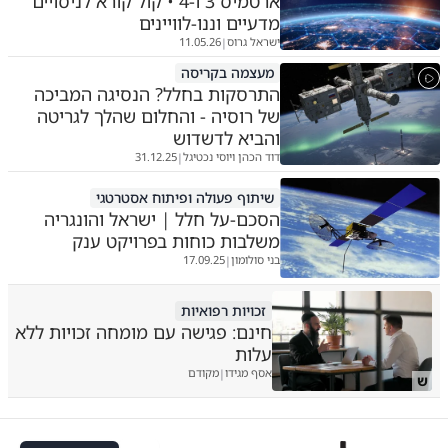
ארטמיס 3 ו-4 • קול קורא לניסויים
מדעיים וננו-לוויינים
ישראל גרוס
11.05.26
|
מעצמה בקריסה
התרסקות בחלל? הנסיגה המביכה
של רוסיה - והחלום שהלך לגריטה
והביא לדשדוש
דוד הכהן ויוסי נכטיגל
31.12.25
|
שיתוף פעולה ופיתוח אסטרטגי
הסכם-על חלל | ישראל והונגריה
משלבות כוחות בפרויקט ענק
בני סולומון
17.09.25
|
זכויות רפואיות
חינם: פגישה עם מומחה זכויות ללא
עלות
אסף מגידו
מקודם
|
ש