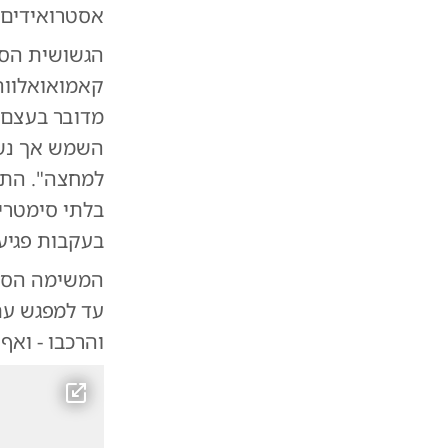
אסטרואידים 
הגשושית הסינית Tianwen-2 הצליחה לצלם לרא
השמש אך נשאר
בלתי סימטרי
בעקבות פגיע
המשימה הסי
עד למפגש עם
והרכבו - ואף 