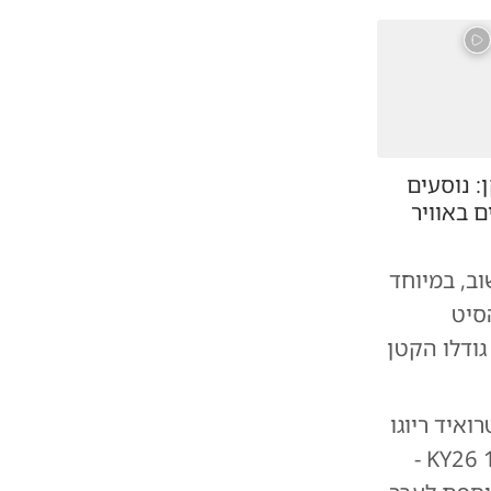
 נוסעים
ם באוויר
וב, במיוחד
סיט
ודלו הקטן
רואיד ריוגו
בשנת 2020, צפויה להגיע ליעד הבא שלה - האסטרואיד הזעיר 1998 KY26 -