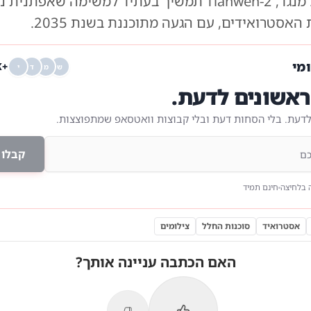
בשנת 2031. מנגד, Tianwen-2 תמשיך בעתיד למשימה שאפ
האסטרואידים, עם הגעה מתוכננת בשנת 2035.
ומי
+68K
ש
מ
ד
י
אשונים לדעת.
לדעת. בלי הסחות דעת ובלי קבוצות וואטסאפ שמתפוצצות.
קבלו 
 בלחיצה
חינם תמיד
אסטרואיד
סוכנות החלל
צילומים
האם הכתבה עניינה אותך?