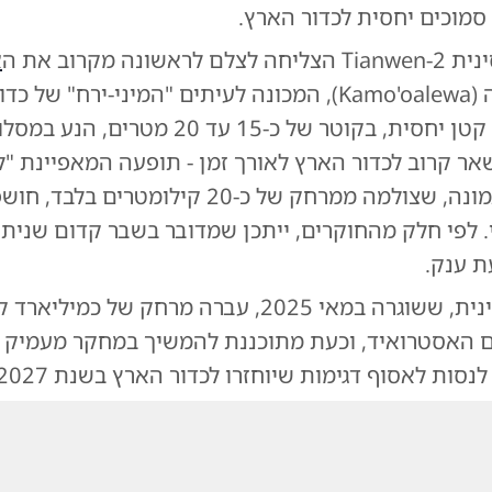
סמוכים יחסית לכדור הארץ.
שונה מקרוב את ה
א
קאמואואלווה (Kamo'oalewa), המכונה לעיתים "המיני-ירח" של
מדובר בעצם קטן יחסית, בקוטר של כ-15 עד 20 מטרים
 קרוב לכדור הארץ לאורך זמן - תופעה המאפיינת "לוו
למחצה". התמונה, שצולמה ממרחק של כ-20 קילומטר
. לפי חלק מהחוקרים, ייתכן שמדובר בשבר קדום שנית
ת ענק.
נית
, ששוגרה במאי 2025, עברה מרחק של כמילי
 האסטרואיד, וכעת מתוכננת להמשיך במחקר מעמיק 
לנסות לאסוף דגימות שיוחזרו לכדור הארץ בשנת 2027.