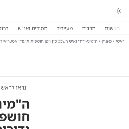
החלפת מצב תצוגה
חדשות
חרדים
מעייריב
חסידים ואנ"ש
ברנז
ראשי
מעניין
ה"מיני-ירח" ואיש השלג: סין ויפן חושפות תיעודי אסטרואיד
נראו לראשו
ה"מיני
חושפו