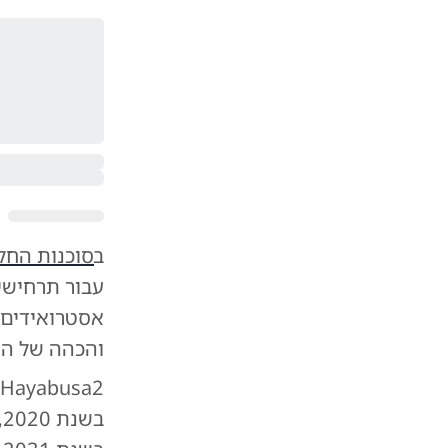
ב
סוכנות החל
עבור תרחישי
אסטרואידים 
והכהה של הא
2