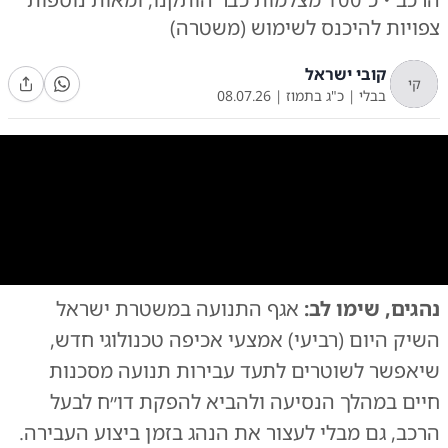
צפויות להיכנס לשימוש (משטרה)
קובי ישראל
קי
בבלי
|
כ"ג בתמוז
|
08.07.26
0:00
/
1:57
10
10
נהגים, שימו לב:
אגף התנועה במשטרת ישראל
השקת המערכת החדשה
|
צילום:
צילום: דוברות המשטרה
השיק היום (רביעי) אמצעי אכיפה טכנולוגי חדש,
שיאפשר לשוטרים לתעד עבירות תנועה מסכנות
חיים במהלך הנסיעה ולהביא להפקת דו״ח לבעל
הרכב, גם מבלי לעצור את הנהג בזמן ביצוע העבירה.