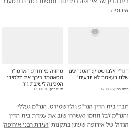
בית הדין של אירופה במדינות נוספות במזרח ובמערב
אירופה.
הגר"י זילברשטיין: "המנהיגים
מחווה מיוחדת: האדמו"ר
שלנו בעצמם לא יודעים"
מסאטמר בירך את תלמידי
המכינה לישיבת גור
חיים כהן
|
05.08.26
חיים כהן
|
05.08.26
חברי בית הדין הגר"פ גולדשמידט, הגר"מ געללי
והגר"מ לבל חתמו ואשררו שוב את עמדת בית הדין
הגדול של אירופה שעוגן בתקנות '
ועידת רבני אירופה
'