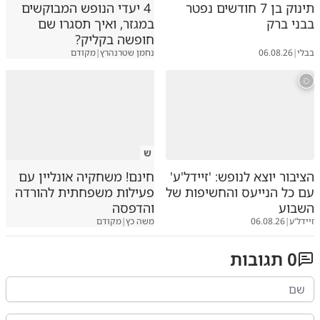
תינוק בן 7 חודשים נפטר
4 יעדי הנופש המבוקשים
בבני ברק
במגזר, ואיך תסגרו שם
חופשה בקליק?
בבלי
|
06.08.26
נחמן שטרנהרץ
|
מקודם
ש
הציבור יוצא לנופש: 'זיידל'ע'
חינם! משחקיה אונליין עם
עם כל הנייעס והחשיפות של
פעילות משפחתית להורדה
השבוע
והדפסה
זיידל'ע
|
06.08.26
משה כץ
|
מקודם
0
תגובות