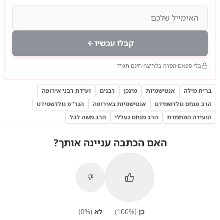
קבלו עכשיו
בלי ספאם
הסרה בלחיצה
חינם תמיד
ברית מילה
אנטישמיות
מינכן
רבנים
ועידת רבני אירופה
הרב פנחס גולדשמידט
אנטישמיות באירופה
הגר"פ גולדשמידט
הועידה המתמדת
הרב מנחם געללי
הרב משה לבל
האם הכתבה עניינה אותך?
כן
(
%)
100
לא
(
%)
0