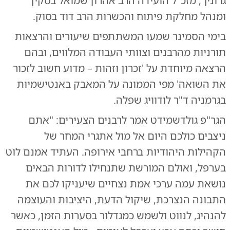
גרוניך, מזכ"ל הועידה הרב אהרון שמואל בסקין
ומנהל מחלקת פיתוח והכשרות הרב דוד בסוק.
בימי הסמינר שמעו המשתתפים שיעורים והרצאות
תורניות מהרבנים וצוותי העבודה המלווים, ובהם
הרצאה מיוחדת על 'זכרון וזהות – מדוע חשוב לזכור
את השואה' מפי הממונה על המאבק באנטישמיות
בגרמניה ד"ר לודוויג שפלה.
הגר"פ גולדשמידט אמר לרבנים הצעירים: "אתם
ניצבים כולכם היום אל מול אתגרי המחר של
הקהילות היהודיות ברחבי אירופה. העתיד אמנם לוט
בערפל, ואולם המורשת שתנחילו לדורות הבאים
נושאת עמה ערכי אמת נצחיים שיעניקו לכם את
התבונה הנצרכת, שיקול הדעת, היציבות והעוצמה
להנהיג, לנווט ולשמש כמגדלור בסערות הזמן, כאשר