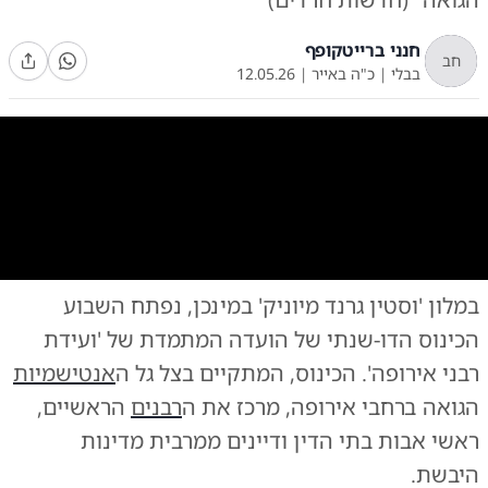
חנני ברייטקופף
חב
בבלי
|
כ"ה באייר
|
12.05.26
0:00
/
5:16
10
10
במלון 'וסטין גרנד מיוניק' במינכן, נפתח השבוע
תיעוד מהכינוס
הכינוס הדו-שנתי של הועדה המתמדת של 'ועידת
רבני אירופה'. הכינוס, המתקיים בצל גל ה
אנטישמיות
הגואה ברחבי אירופה, מרכז את ה
רבנים
הראשיים,
ראשי אבות בתי הדין ודיינים ממרבית מדינות
היבשת.