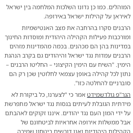
המוהלים. כמו כן נדונו השלכות המלחמה בין ישראל
לאיראן על קהילות ישראל באירופה.
הרבנים סקרו בהרחבה את מצב האנטישמיות
ומורכבות פעילות הקהילה היהודית ומוסדות החינוך
במדינות בהן הם מכהנים. בכמה מהמדינות מזהים
הרבנים עמדות נגד ישראל והיהודים גם בקרב הנהגת
הימין. "השיח עם הימין הקיצוני – החליטו הרבנים –
נתון לכל קהילה באופן עצמאי לחלוטין שכן רק הם
סוברניים להחלטה כזו".
הגר"פ גולדשמידט
אמר כי "לצערנו, כל ביקורת לא
מידתית הגובלת לעיתים בגסות נגד ישראל מתפרשת
על ידי המון העם נגד יהודים. איננו זקוקים לאהבתם
אבל ממשלות אירופה אחראיות לביטחונם של
הקהילות היהודיות ואנו דורשים ביטחון שמירה