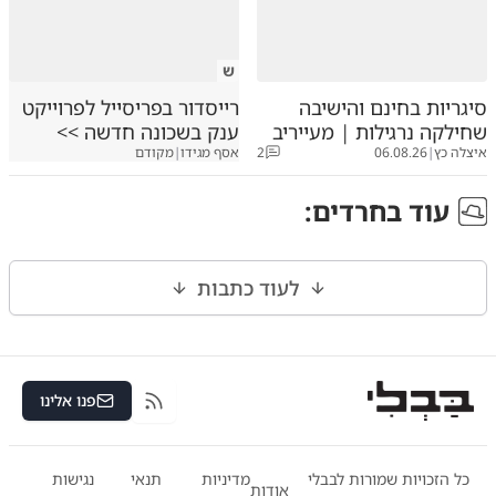
ש
סיגריות בחינם והישיבה
רייסדור בפריסייל לפרוייקט
שחילקה נרגילות | מעייריב
ענק בשכונה חדשה >>
איצלה כץ
|
06.08.26
2
אסף מגידו
|
מקודם
עוד ב
חרדים
:
לעוד כתבות
פנו אלינו
RSS
כל הזכויות שמורות לבבלי
מדיניות
תנאי
נגישות
אודות