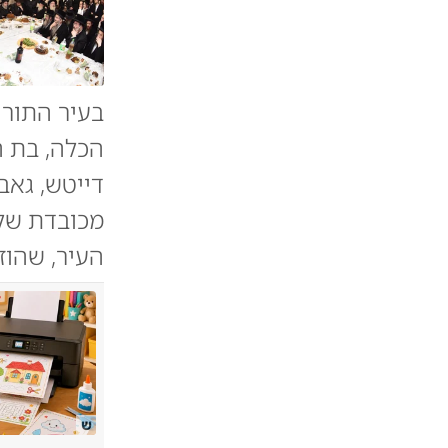
בעיר התורה
הכלה, בת ה
דייטש, גא
מכובדת של 
העיר, שהוז
ש