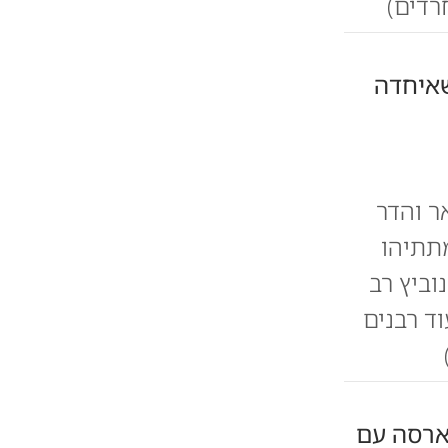
רדים)
איחדה
ר והדר
מתתיהו
וביץ רב
ד רבנים
ארסה עם