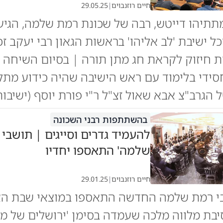
חיים רוזנבוים
|
29.05.25
מתתיהו דייטש, רבה של שכונת רמת שלמה, הגי
כל ישיבת 'לב אליהו' בראשות הגאון רבי יעקב זכ
 חיזוק לקראת חג מתן תורה | בסיום השיחה 
ידי בלימוד עם ראש הישיבה שהיה כידוע מתלמ
 הגרב"צ אבא שאול זצ"ל ר"י פורת יוסף (ישיבות
בהשתתפות רבני השכונה
להעמיד גדרים וסייגים | תושבי 
שלמה' התאספו יחדיו
חיים רוזנבוים
|
29.01.25
י רמת שלמה החדשה התאספו במוצאי שבת הא
יבת מלווה מלכה שעמדה בסימן 'ירושלים של מ