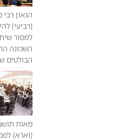
הגאון רבי 
(רביעי) להי
למסור שיחת
השכונה החס
הבולטים של
מאות תושב
(וארא) למס