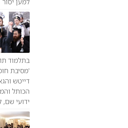
למען יסור 
בתלמוד תור
'מסיבת חומ
דייטש והגאו
הכותל והמק
ידועי שם, ל