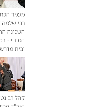
מעמד הכתר
רבי שלמה זל
השכונה החד
המינוי • ב
ובית מדרש 
קהל רב נטל
גאב"ד קריי