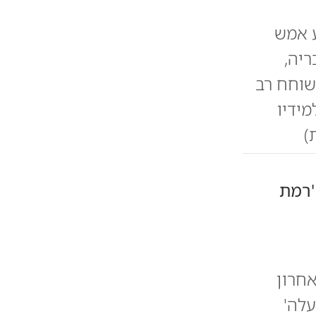
ע אמש
ריה,
שוחח רב
ידיו
)
'רמת
חרון
עלה'