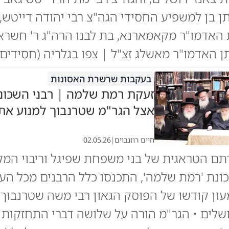
 בן למשפיע החסידי הגה"צ רבי יהודה דייטש, 
האדמו"ר מקאמארנא, בת לבנו הרה"ג ר' חשרא
ן האדמו"ר מאשלג זצ"ל | צפו בגלריה (חסידים)
בעקבות שרשרת האסונות
זעקת רמת שלמה | רבני השכונ
אצל הגר"מ שטרנבוך למנוע את
חיים רוזנבוים
|
02.05.26
ם הטראגית של בני משפחת שפיגל וריבוי המק
נת 'רמת שלמה', התכנסו כלל הרבנים מכל הע
עון קודשו של הפוסק הגאון רבי משה שטרנבוך
ושלים • הגר"מ הורה על שלושה דברי התחזקות מ