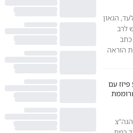
ד, הגאון
ש לרב
 כתב
ת הוראה
פיזז עם
מרוממת
הגה"צ
"ד רמת