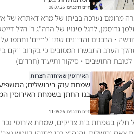
חיים רוזנבוים
|
08.07.26
ה מרומם נערכה בביתו של מרא דאתרא של אלע
מן גרוסמן, לרגל מינויו של הרה"ג ר' הלל דייט
שה • הרבנים והדיינים שתו 'לחיים' וחתמו על
מהלך הערב התבשרו המסובים כי בקרוב יוקם בי
לטובת התושבים • סיקור ותיעוד (חרדים)
האירוסין שאיחדה חצרות
שמחת ענק בירושלים; המשפיע 
בנו החתן בשמחת האירוסין ה
חיים רוזנבוים
|
11.05.26
 חלק בשמחת בית צדיקים, שמחת אירוסי נכד 
ת צאנז ירושלים, והגה"צ רבי מתיהו דייטש גאב