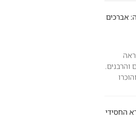
: אברכים
ראה
 והרבנים.
הוכרו
א החסידי