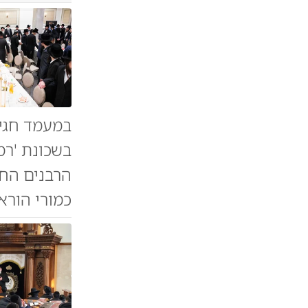
במעמד חגיג
בשכונת 'רמ
הרבנים החד
כמורי הורא