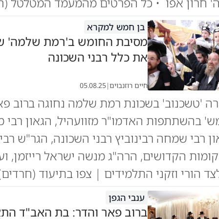
ה' חרון אפו • כל הפרטים מהמעמד המטלטל (ח
בן חמש למקרא
מסיבת החומש ב'רמת שלמה' ש
את כלל רבני השכונה
חיים רוזנבוים
|
05.08.25
ה 'טשכנוב' בשכונת רמת שלמה נחוגה ברוב פא
ש' בהשתתפות האדמו"ר מזוועהיל, הגאון רבי 
ן רבי שמחה רבינוביץ רבני השכונה, הגר"ש רבינ
ומות הקדושים, הרה"ג מנשה ישראל רייזמן, ועו
צד הורי וזקני התלמידים | צפו בתיעוד (חרדים)
ענבי הגפן
ברוב פאר והדר: בת האב"ד הת