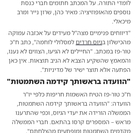
לומדי התורה. על המכתב חתומים חברי כנסת
נוספים מהאופוזיציה: מאיר כהן, שרון נייר ומרב
מיכאלי.
"דיווחים פנימיים מצה"ל מעידים על אכזבה עמוקה
מהכישלון ב
גיוס חרדים
למסלולי לוחמה", כתב ח"כ
טור-פז במכתב. "החיילים לא הגיעו, הצווים לא נענו,
והמאמץ שהשקיע הצבא לא הניב תוצאות. אין כאן
הפתעה אלא תוצר ישיר של מדיניות".
"הוועדה בראשותך קידמה השתמטות"
ח"כ טור-פז הטיח האשמות חריפות כלפי יו"ר
הוועדה: "הוועדה בראשותך קידמה השתמטות,
הממשלה הורידה את יעדי הגיוס, וכפי שהתרענו
מראש – המספרים קרסו בהתאם. חברי הממשלה
מקדמים השתמטות ומופתעים מהצלחתם".