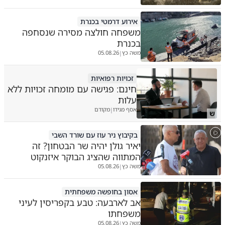
אירוע דרמטי בכנרת
משפחה חולצה מסירה שנסחפה
בכנרת
משה כץ
05.08.26
|
זכויות רפואיות
חינם: פגישה עם מומחה זכויות ללא
עלות
אסף מגידו
מקודם
|
ש
בקיבוץ ניר עוז עם שורד השבי
יאיר גולן יהיה שר הבטחון? זה
המתווה שהציג הבוקר איזנקוט
משה כץ
05.08.26
|
אסון בחופשה משפחתית
אב לארבעה: טבע בקפריסין לעיני
משפחתו
משה כץ
05.08.26
|