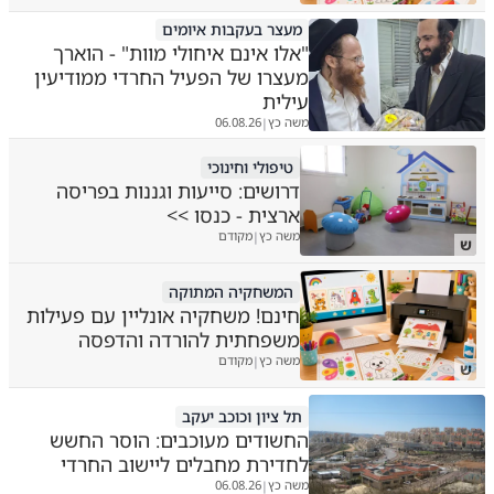
מעצר בעקבות איומים
"אלו אינם איחולי מוות" - הוארך
מעצרו של הפעיל החרדי ממודיעין
עילית
משה כץ
06.08.26
|
טיפולי וחינוכי
דרושים: סייעות וגננות בפריסה
ארצית - כנסו >>
משה כץ
מקודם
|
ש
המשחקיה המתוקה
חינם! משחקיה אונליין עם פעילות
משפחתית להורדה והדפסה
משה כץ
מקודם
|
ש
תל ציון וכוכב יעקב
החשודים מעוכבים: הוסר החשש
לחדירת מחבלים ליישוב החרדי
משה כץ
06.08.26
|