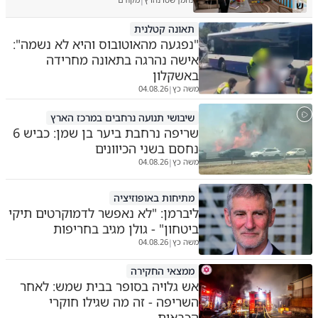
|
ש
תאונה קטלנית
"נפגעה מהאוטובוס והיא לא נשמה":
אישה נהרגה בתאונה מחרידה
באשקלון
משה כץ
04.08.26
|
שיבושי תנועה נרחבים במרכז הארץ
שריפה נרחבת ביער בן שמן: כביש 6
נחסם בשני הכיוונים
משה כץ
04.08.26
|
מתיחות באופוזיציה
ליברמן: "לא נאפשר לדמוקרטים תיקי
ביטחון" - גולן מגיב בחריפות
משה כץ
04.08.26
|
ממצאי החקירה
אש גלויה בסופר בבית שמש: לאחר
השריפה - זה מה שגילו חוקרי
הכבאות