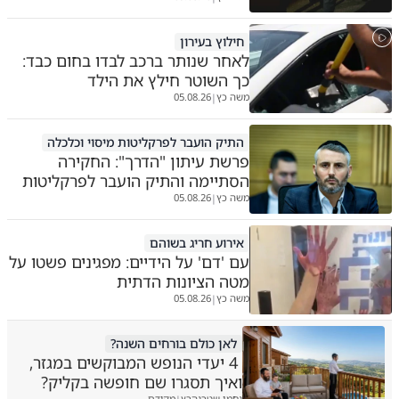
חילוץ בעירון
לאחר שנותר ברכב לבדו בחום כבד:
כך השוטר חילץ את הילד
משה כץ
05.08.26
|
התיק הועבר לפרקליטות מיסוי וכלכלה
פרשת עיתון "הדרך": החקירה
הסתיימה והתיק הועבר לפרקליטות
משה כץ
05.08.26
|
אירוע חריג בשוהם
עם 'דם' על הידיים: מפגינים פשטו על
מטה הציונות הדתית
משה כץ
05.08.26
|
לאן כולם בורחים השנה?
4 יעדי הנופש המבוקשים במגזר,
ואיך תסגרו שם חופשה בקליק?
נחמן שטרנהרץ
מקודם